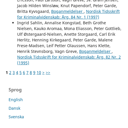
Jacob Hilden Winsløw, Knut Papendorf, Peter Garde,
Britta Kyvsgaard,
Boganmeldelser
,
Nordisk Tidsskrift
for Kriminalvidenskab: Årg. 84 Nr. 1 (1997)
Ingrid Sahlin, Annalise Kongstad, Beth Grothe
Nielsen, Kauko Aromaa, Mona Eliasson, Peter Gottlieb,
Ulf Østergaard-Nielsen, Anette Storgaard, Carl Erik
Herlitz, Henning Kirkegaard, Peter Garde, Malene
Frese-Madsen, Leif Petter Olaussen, Hans Klette,
Henrik Stevnsborg, Vagn Greve,
Boganmeldelser
,
Nordisk Tidsskrift for Kriminalvidenskab: Årg. 82 Nr. 2
(1995)
1
2
3
4
5
6
7
8
9
10
>
>>
Sprog
English
Dansk
Svenska