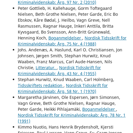
Kriminalvidenskab: Årg. 97 Nr. 2 (2010)
Peter Gottlieb, H. Kallehauge, Gorm Toftegaard
Nielsen, Beth Grothe Nielsen, Peter Garde, Eric Bo
Ebskov, Kåre Bødal, J. Heilbo, Vagn Greve, Nell
Rasmussen, Ragnar Hauge, Inkeri Anttila, Britta
Kyvsgaard, Bo Svensson, Ann-Britt Grünewald,
Henning Koch,
Boganmeldelser
,
Nordisk Tidsskrift for
Kriminalvidenskab: Årg. 75 Nr. 4 (1988)
Johs. Andenæs, A. Haslund, Karl O. Christiansen, Jon
Johnsen, Jørgen Smith, Stephan Hurwitz, Knud
Waaben, Franz Marcus, Carl Aude-Hansen, Nils
Christie,
Litteratur.
,
Nordisk Tidsskrift for
Kriminalvidenskab: Årg. 43 Nr. 4 (1955)
Stephan Hurwitz, Knud Waaben, Carl Holmberg,
Tidsskriftets redaktion
,
Nordisk Tidsskrift for
Kriminalvidenskab: Årg. 58 Nr. 1 (1970)
Margaretha Järvinen, Ole Espersen, Jørn Simonsen,
Vagn Greve, Beth Grothe Nielsen, Ragnar Hauge,
Peter Garde, Heikki Pihlajamäki,
Boganmeldelser
,
Nordisk Tidsskrift for Kriminalvidenskab: Årg. 78 Nr. 1
(1991)
Kimmo Nuotio, Hans Henrik Brydensholt, Kjersti
Ericsson, Paul Larsson, Vagn Greve, Sv. Gram Jensen,