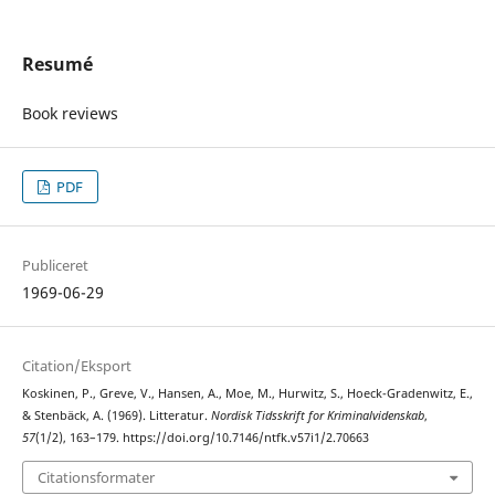
Resumé
Book reviews
PDF
Publiceret
1969-06-29
Citation/Eksport
Koskinen, P., Greve, V., Hansen, A., Moe, M., Hurwitz, S., Hoeck-Gradenwitz, E.,
& Stenbäck, A. (1969). Litteratur.
Nordisk Tidsskrift for Kriminalvidenskab
,
57
(1/2), 163–179. https://doi.org/10.7146/ntfk.v57i1/2.70663
Citationsformater