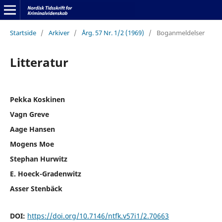
Startside
/
Arkiver
/
Årg. 57 Nr. 1/2 (1969)
/
Boganmeldelser
Litteratur
Pekka Koskinen
Vagn Greve
Aage Hansen
Mogens Moe
Stephan Hurwitz
E. Hoeck-Gradenwitz
Asser Stenbäck
DOI:
https://doi.org/10.7146/ntfk.v57i1/2.70663