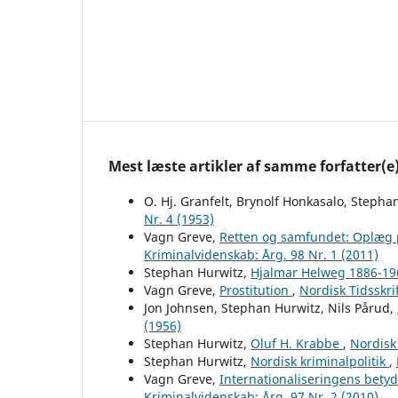
Mest læste artikler af samme forfatter(e
O. Hj. Granfelt, Brynolf Honkasalo, Stepha
Nr. 4 (1953)
Vagn Greve,
Retten og samfundet: Oplæg p
Kriminalvidenskab: Årg. 98 Nr. 1 (2011)
Stephan Hurwitz,
Hjalmar Helweg 1886-1
Vagn Greve,
Prostitution
,
Nordisk Tidsskri
Jon Johnsen, Stephan Hurwitz, Nils Pårud,
(1956)
Stephan Hurwitz,
Oluf H. Krabbe
,
Nordisk 
Stephan Hurwitz,
Nordisk kriminalpolitik
,
Vagn Greve,
Internationaliseringens betyd
Kriminalvidenskab: Årg. 97 Nr. 2 (2010)