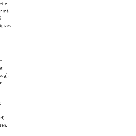
ette
er må
å
dgives
de
et
 bog),
te
t
ed)
sen,