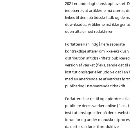
2021 er underlagt dansk ophavsret. D
indebærer, at artiklerne må citeres, d
linkes til dem på tidsskrift.dk og de m
downloades. Artiklerne må ikke genu
uden aftale med redaktøren.
Forfattere kan indgå flere separate
kontraktlige aftaler om ikke-eksklusiv
distribution af tidsskriftets publicere
version af værket (f.eks. sende det til 
institutionslager eller udgive det i en
med en anerkendelse af værkets førs
publicering i nærværende tidsskrift.
Forfattere har ret til og opfordres til a
publicere deres værker online (f.eks. i
institutionslagre eller på deres webst
forud for og under manuskriptproces
da dette kan føre til produktive