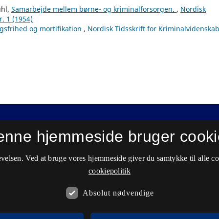
uhl,
Samarbejde mellem børne- og kriminalforsorgen.
,
Nordisk
r. 1 (1954)
gsfrihed og mortifikation
,
Nordisk Tidsskrift for Kriminalvidenskab
enne hjemmeside bruger cooki
velsen. Ved at bruge vores hjemmeside giver du samtykke til alle c
cookiepolitik
Absolut nødvendige