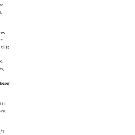
 og
s.
res
te
til at
K.
ns,
d
 læser
 til
Y-NC
1/1