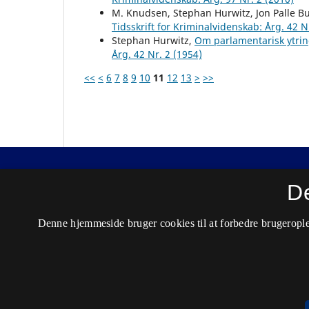
M. Knudsen, Stephan Hurwitz, Jon Palle B
Tidsskrift for Kriminalvidenskab: Årg. 42 N
Stephan Hurwitz,
Om parlamentarisk ytrin
Årg. 42 Nr. 2 (1954)
<<
<
6
7
8
9
10
11
12
13
>
>>
Nordisk Tidsskrift for Kriminalvidenskab
D
ISSN 0029-1528 (Trykt)
Denne hjemmeside bruger cookies til at forbedre brugerople
ISSN 2446-3051 (Online)
Tilgængelighedserklæring