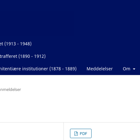
et (1913 - 1948)
rafferet (1890 - 1912)
itentiære institutioner (1878 - 1889)
Meddelelser
Om
nmeldelser
PDF