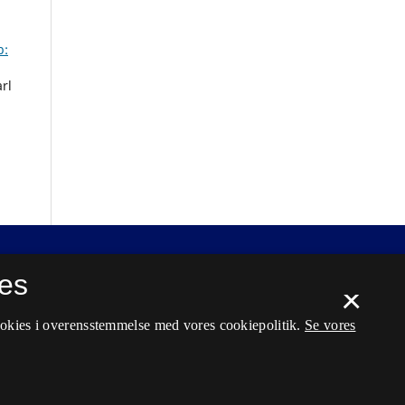
b:
rl
es
×
ookies i overensstemmelse med vores cookiepolitik.
Se vores