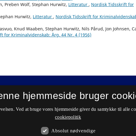
on, Preben Wolf, Stephan Hurwitz,
Litteratur
,
Nordisk Tidsskrift for
Stephan Hurwitz,
Litteratur
,
Nordisk Tidsskrift for Kriminalvidenska
elasvuo, Knud Waaben, Stephan Hurwitz, Nils Pårud, Jon Johnsen, Ca
ft for Kriminalvidenskab: Årg. 44 Nr. 4 (1956)
enne hjemmeside bruger cooki
velsen. Ved at bruge vores hjemmeside giver du samtykke til alle c
cookiepolitik
Absolut nødvendige