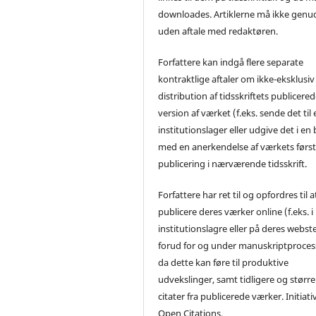
downloades. Artiklerne må ikke genu
uden aftale med redaktøren.
Forfattere kan indgå flere separate
kontraktlige aftaler om ikke-eksklusiv
distribution af tidsskriftets publicere
version af værket (f.eks. sende det til 
institutionslager eller udgive det i en
med en anerkendelse af værkets førs
publicering i nærværende tidsskrift.
Forfattere har ret til og opfordres til a
publicere deres værker online (f.eks. i
institutionslagre eller på deres webst
forud for og under manuskriptproces
da dette kan føre til produktive
udvekslinger, samt tidligere og større
citater fra publicerede værker. Initiati
Open Citations.