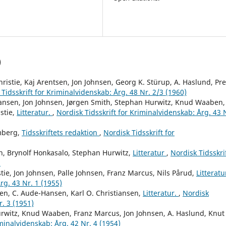
)
ristie, Kaj Arentsen, Jon Johnsen, Georg K. Stürup, A. Haslund, Pr
Tidsskrift for Kriminalvidenskab: Årg. 48 Nr. 2/3 (1960)
iansen, Jon Johnsen, Jørgen Smith, Stephan Hurwitz, Knud Waaben,
stie,
Litteratur.
,
Nordisk Tidsskrift for Kriminalvidenskab: Årg. 43 
mberg,
Tidsskriftets redaktion
,
Nordisk Tidsskrift for
, Brynolf Honkasalo, Stephan Hurwitz,
Litteratur
,
Nordisk Tidsskri
)
ie, Jon Johnsen, Palle Johnsen, Franz Marcus, Nils Pårud,
Litteratu
rg. 43 Nr. 1 (1955)
n, C. Aude-Hansen, Karl O. Christiansen,
Litteratur.
,
Nordisk
r. 3 (1951)
urwitz, Knud Waaben, Franz Marcus, Jon Johnsen, A. Haslund, Knut
iminalvidenskab: Årg. 42 Nr. 4 (1954)