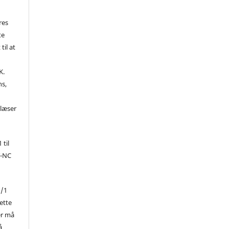
res
te
til at
K.
ns,
d
 læser
 til
Y-NC
1/1
ette
er må
å