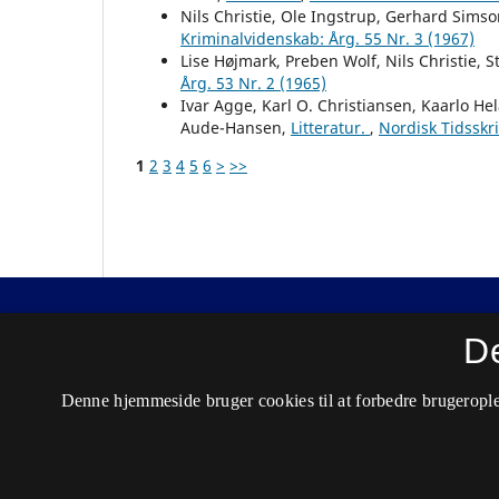
Nils Christie, Ole Ingstrup, Gerhard Sims
Kriminalvidenskab: Årg. 55 Nr. 3 (1967)
Lise Højmark, Preben Wolf, Nils Christie, 
Årg. 53 Nr. 2 (1965)
Ivar Agge, Karl O. Christiansen, Kaarlo H
Aude-Hansen,
Litteratur.
,
Nordisk Tidsskri
1
2
3
4
5
6
>
>>
Nordisk Tidsskrift for Kriminalvidenskab
D
ISSN 0029-1528 (Trykt)
Denne hjemmeside bruger cookies til at forbedre brugerople
ISSN 2446-3051 (Online)
Tilgængelighedserklæring