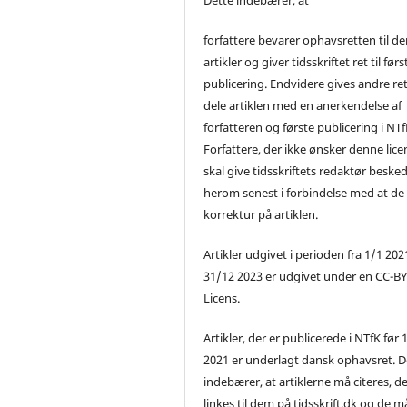
forfattere bevarer ophavsretten til de
artikler og giver tidsskriftet ret til førs
publicering. Endvidere gives andre ret 
dele artiklen med en anerkendelse af
forfatteren og første publicering i NTf
Forfattere, der ikke ønsker denne lice
skal give tidsskriftets redaktør beske
herom senest i forbindelse med at de
korrektur på artiklen.
Artikler udgivet i perioden fra 1/1 2021
31/12 2023 er udgivet under en CC-B
Licens.
Artikler, der er publicerede i NTfK før 
2021 er underlagt dansk ophavsret. D
indebærer, at artiklerne må citeres, d
linkes til dem på tidsskrift.dk og de m