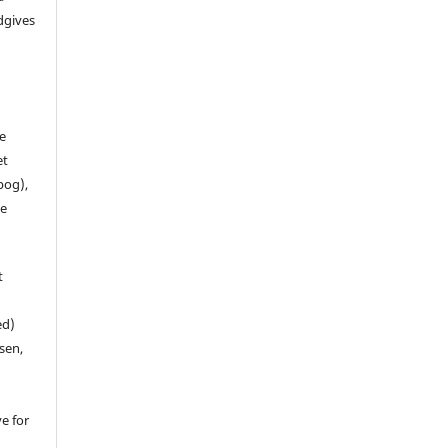
dgives
de
et
 bog),
te
t
ed)
sen,
ve for