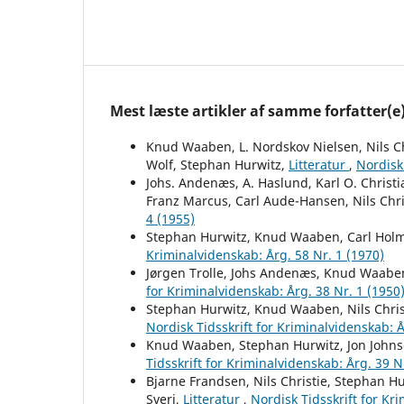
Mest læste artikler af samme forfatter(e
Knud Waaben, L. Nordskov Nielsen, Nils Ch
Wolf, Stephan Hurwitz,
Litteratur
,
Nordisk 
Johs. Andenæs, A. Haslund, Karl O. Christ
Franz Marcus, Carl Aude-Hansen, Nils Chri
4 (1955)
Stephan Hurwitz, Knud Waaben, Carl Hol
Kriminalvidenskab: Årg. 58 Nr. 1 (1970)
Jørgen Trolle, Johs Andenæs, Knud Waaben
for Kriminalvidenskab: Årg. 38 Nr. 1 (1950
Stephan Hurwitz, Knud Waaben, Nils Christ
Nordisk Tidsskrift for Kriminalvidenskab: Å
Knud Waaben, Stephan Hurwitz, Jon Johnse
Tidsskrift for Kriminalvidenskab: Årg. 39 N
Bjarne Frandsen, Nils Christie, Stephan H
Sveri,
Litteratur
,
Nordisk Tidsskrift for Kr