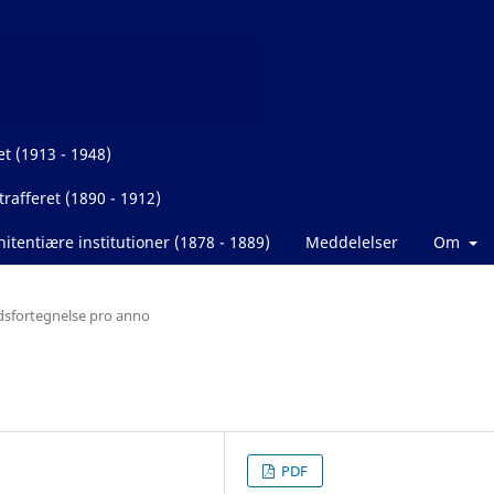
et (1913 - 1948)
rafferet (1890 - 1912)
itentiære institutioner (1878 - 1889)
Meddelelser
Om
dsfortegnelse pro anno
PDF