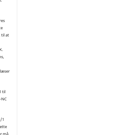
res
te
til at
K.
ns,
d
 læser
 til
Y-NC
1/1
ette
er må