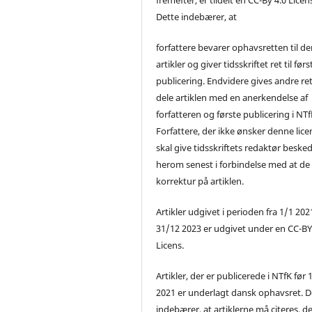
Dette indebærer, at
forfattere bevarer ophavsretten til de
artikler og giver tidsskriftet ret til førs
publicering. Endvidere gives andre ret 
dele artiklen med en anerkendelse af
forfatteren og første publicering i NTf
Forfattere, der ikke ønsker denne lice
skal give tidsskriftets redaktør beske
herom senest i forbindelse med at de
korrektur på artiklen.
Artikler udgivet i perioden fra 1/1 2021
31/12 2023 er udgivet under en CC-B
Licens.
Artikler, der er publicerede i NTfK før 
2021 er underlagt dansk ophavsret. D
indebærer, at artiklerne må citeres, d