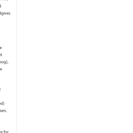
å
dgives
de
et
 bog),
te
t
ed)
sen,
ve for