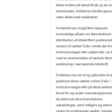
linkes til dem på tidsskrift.dk og de m
downloades. Artiklerne må ikke genu
uden aftale med redaktøren.
Forfattere kan indgå flere separate
kontraktlige aftaler om ikke-eksklusiv
distribution af tidsskriftets publicere
version af værket (f.eks. sende det til 
institutionslager eller udgive det i en
med en anerkendelse af værkets førs
publicering i nærværende tidsskrift.
Forfattere har ret til og opfordres til a
publicere deres værker online (f.eks. i
institutionslagre eller på deres webst
forud for og under manuskriptproces
da dette kan føre til produktive
udvekslinger, samt tidligere og større
citater fra publicerede værker. Initiati