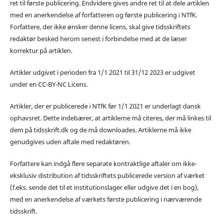
ret til første publicering. Endvidere gives andre ret til at dele artiklen
med en anerkendelse af forfatteren og første publicering i NTfK.
Forfattere, der ikke ønsker denne licens, skal give tidsskriftets
redaktør besked herom senest i forbindelse med at de læser
korrektur på artiklen.
Artikler udgivet i perioden fra 1/1 2021 til 31/12 2023 er udgivet
under en CC-BY-NC Licens.
Artikler, der er publicerede i NTfK før 1/1 2021 er underlagt dansk
ophavsret. Dette indebærer, at artiklerne må citeres, der må linkes til
dem på tidsskrift.dk og de må downloades. Artiklerne må ikke
genudgives uden aftale med redaktøren.
Forfattere kan indgå flere separate kontraktlige aftaler om ikke-
eksklusiv distribution af tidsskriftets publicerede version af værket
(f.eks. sende det til et institutionslager eller udgive det i en bog),
med en anerkendelse af værkets første publicering i nærværende
tidsskrift.