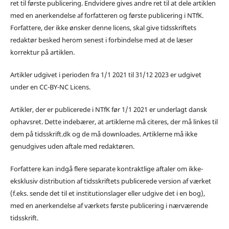
ret til første publicering. Endvidere gives andre ret til at dele artiklen
med en anerkendelse af forfatteren og første publicering i NTfK.
Forfattere, der ikke ønsker denne licens, skal give tidsskriftets
redaktør besked herom senest i forbindelse med at de læser
korrektur på artiklen.
Artikler udgivet i perioden fra 1/1 2021 til 31/12 2023 er udgivet
under en CC-BY-NC Licens.
Artikler, der er publicerede i NTfK før 1/1 2021 er underlagt dansk
ophavsret. Dette indebærer, at artiklerne må citeres, der må linkes til
dem på tidsskrift.dk og de må downloades. Artiklerne må ikke
genudgives uden aftale med redaktøren.
Forfattere kan indgå flere separate kontraktlige aftaler om ikke-
eksklusiv distribution af tidsskriftets publicerede version af værket
(f.eks. sende det til et institutionslager eller udgive det i en bog),
med en anerkendelse af værkets første publicering i nærværende
tidsskrift.