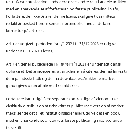
ret til første publicering. Endvidere gives andre ret til at dele artiklen
med en anerkendelse af forfatteren og første publicering i NTfK.
Forfattere, der ikke ønsker denne licens, skal give tidsskriftets
redaktør besked herom senest i forbindelse med at de læser
korrektur på artiklen.
Artikler udgivet i perioden fra 1/1 2021 til 31/12 2023 er udgivet
under en CC-BY-NC Licens.
Artikler, der er publicerede i NTfK før 1/1 2021 er underlagt dansk
ophavsret. Dette indebærer, at artiklerne må citeres, der må linkes til
dem på tidsskrift.dk og de må downloades. Artiklerne må ikke
genudgives uden aftale med redaktøren.
Forfattere kan indgå flere separate kontraktlige aftaler om ikke-
eksklusiv distribution af tidsskriftets publicerede version af værket
(f.eks. sende det til et institutionslager eller udgive det i en bog),
med en anerkendelse af værkets første publicering i nærværende
tidsskrift.