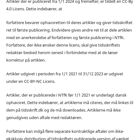
Artikler der er publiceret fra 1/1 2024 og fremefter, er tildelt en CC-By
4.0 Licens. Dette indebærer, at
forfattere bevarer ophavsretten til deres artikler og giver tidsskriftet
ret til første publicering. Endvidere gives andre ret til at dele artiklen
med en anerkendelse af forfatteren og første publicering i NTfK.
Forfattere, der ikke ønsker denne licens, skal give tidsskriftets
redaktør besked herom senest i forbindelse med at de læser
korrektur på artiklen.
Artikler udgivet i perioden fra 1/1 2021 til 31/12 2023 er udgivet
under en CC-BY-NC Licens.
Artikler, der er publicerede i NTfK før 1/1 2021 er underlagt dansk
ophavsret. Dette indebærer, at artiklerne må citeres, der må linkes til
dem på tidsskrift.dk og de må downloades. Artiklerne må ikke
genudgives uden aftale med redaktøren.
Forfattere kan indgå flere separate kontraktlige aftaler om ikke-
eksklusiv distribution af tidsskriftets publicerede version af værket