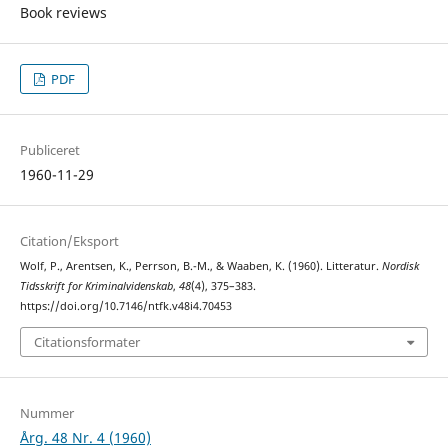
Book reviews
PDF
Publiceret
1960-11-29
Citation/Eksport
Wolf, P., Arentsen, K., Perrson, B.-M., & Waaben, K. (1960). Litteratur.
Nordisk
Tidsskrift for Kriminalvidenskab
,
48
(4), 375–383.
https://doi.org/10.7146/ntfk.v48i4.70453
Citationsformater
Nummer
Årg. 48 Nr. 4 (1960)