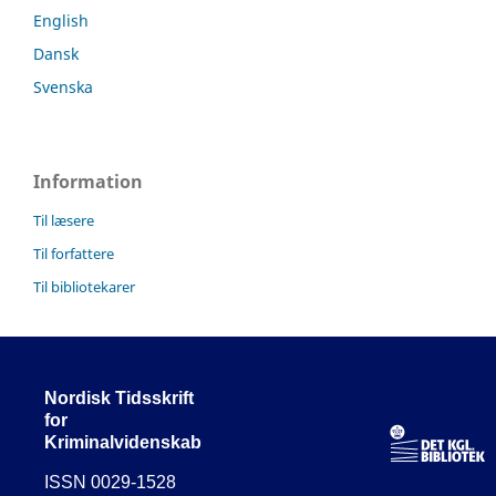
English
Dansk
Svenska
Information
Til læsere
Til forfattere
Til bibliotekarer
Nordisk Tidsskrift
for
Kriminalvidenskab
ISSN 0029-1528