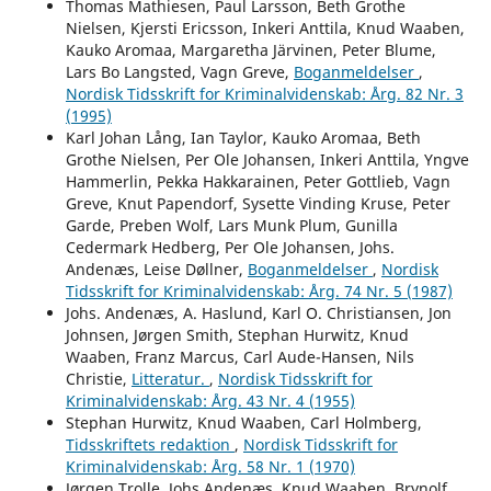
Thomas Mathiesen, Paul Larsson, Beth Grothe
Nielsen, Kjersti Ericsson, Inkeri Anttila, Knud Waaben,
Kauko Aromaa, Margaretha Järvinen, Peter Blume,
Lars Bo Langsted, Vagn Greve,
Boganmeldelser
,
Nordisk Tidsskrift for Kriminalvidenskab: Årg. 82 Nr. 3
(1995)
Karl Johan Lång, Ian Taylor, Kauko Aromaa, Beth
Grothe Nielsen, Per Ole Johansen, Inkeri Anttila, Yngve
Hammerlin, Pekka Hakkarainen, Peter Gottlieb, Vagn
Greve, Knut Papendorf, Sysette Vinding Kruse, Peter
Garde, Preben Wolf, Lars Munk Plum, Gunilla
Cedermark Hedberg, Per Ole Johansen, Johs.
Andenæs, Leise Døllner,
Boganmeldelser
,
Nordisk
Tidsskrift for Kriminalvidenskab: Årg. 74 Nr. 5 (1987)
Johs. Andenæs, A. Haslund, Karl O. Christiansen, Jon
Johnsen, Jørgen Smith, Stephan Hurwitz, Knud
Waaben, Franz Marcus, Carl Aude-Hansen, Nils
Christie,
Litteratur.
,
Nordisk Tidsskrift for
Kriminalvidenskab: Årg. 43 Nr. 4 (1955)
Stephan Hurwitz, Knud Waaben, Carl Holmberg,
Tidsskriftets redaktion
,
Nordisk Tidsskrift for
Kriminalvidenskab: Årg. 58 Nr. 1 (1970)
Jørgen Trolle, Johs Andenæs, Knud Waaben, Brynolf