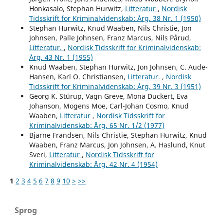
Honkasalo, Stephan Hurwitz,
Litteratur
,
Nordisk
Tidsskrift for Kriminalvidenskab: Årg. 38 Nr. 1 (1950)
Stephan Hurwitz, Knud Waaben, Nils Christie, Jon
Johnsen, Palle Johnsen, Franz Marcus, Nils Pårud,
Litteratur.
,
Nordisk Tidsskrift for Kriminalvidenskab:
Årg. 43 Nr. 1 (1955)
Knud Waaben, Stephan Hurwitz, Jon Johnsen, C. Aude-
Hansen, Karl O. Christiansen,
Litteratur.
,
Nordisk
Tidsskrift for Kriminalvidenskab: Årg. 39 Nr. 3 (1951)
Georg K. Stürup, Vagn Greve, Mona Duckert, Eva
Johanson, Mogens Moe, Carl-Johan Cosmo, Knud
Waaben,
Litteratur
,
Nordisk Tidsskrift for
Kriminalvidenskab: Årg. 65 Nr. 1/2 (1977)
Bjarne Frandsen, Nils Christie, Stephan Hurwitz, Knud
Waaben, Franz Marcus, Jon Johnsen, A. Haslund, Knut
Sveri,
Litteratur
,
Nordisk Tidsskrift for
Kriminalvidenskab: Årg. 42 Nr. 4 (1954)
1
2
3
4
5
6
7
8
9
10
>
>>
Sprog