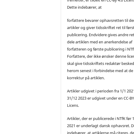
Dette indebærer, at
forfattere bevarer ophavsretten til de
artikler og giver tidsskriftet ret til førs
publicering. Endvidere gives andre ret 
dele artiklen med en anerkendelse af
forfatteren og første publicering i NTf
Forfattere, der ikke ønsker denne lice
skal give tidsskriftets redaktør beske
herom senest i forbindelse med at de
korrektur på artiklen.
Artikler udgivet i perioden fra 1/1 2021
31/12 2023 er udgivet under en CC-B
Licens.
Artikler, der er publicerede i NTfK før 
2021 er underlagt dansk ophavsret. D
indebærer, at artiklerne må citeres, d