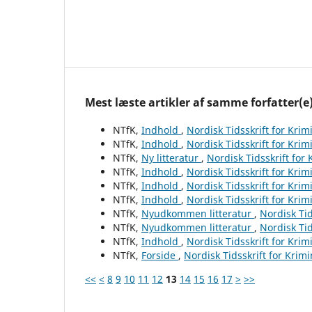
Mest læste artikler af samme forfatter(e
NTfK,
Indhold
,
Nordisk Tidsskrift for Krim
NTfK,
Indhold
,
Nordisk Tidsskrift for Krim
NTfK,
Ny litteratur
,
Nordisk Tidsskrift for
NTfK,
Indhold
,
Nordisk Tidsskrift for Krim
NTfK,
Indhold
,
Nordisk Tidsskrift for Krim
NTfK,
Indhold
,
Nordisk Tidsskrift for Krim
NTfK,
Nyudkommen litteratur
,
Nordisk Tid
NTfK,
Nyudkommen litteratur
,
Nordisk Tid
NTfK,
Indhold
,
Nordisk Tidsskrift for Krim
NTfK,
Forside
,
Nordisk Tidsskrift for Krim
<<
<
8
9
10
11
12
13
14
15
16
17
>
>>