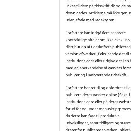
linkes til dem på tidsskrift.dk og de m
downloades. Artiklerne må ikke genu
uden aftale med redaktøren.
Forfattere kan indgå flere separate
kontraktlige aftaler om ikke-eksklusiv
distribution af tidsskriftets publicere
version af værket (f.eks. sende det til 
institutionslager eller udgive det i en
med en anerkendelse af værkets førs
publicering i nærværende tidsskrift.
Forfattere har ret til og opfordres til a
publicere deres værker online (f.eks. i
institutionslagre eller på deres webst
forud for og under manuskriptproces
da dette kan føre til produktive
udvekslinger, samt tidligere og større
citater fra publicerede værker. Initiati