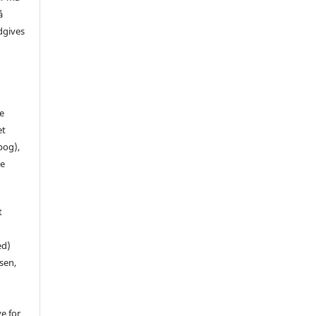
å
dgives
de
et
 bog),
te
t
ed)
sen,
ve for