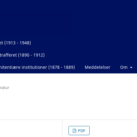
et (1913 - 1948)
rafferet (1890 - 1912)
itentiære institutioner (1878 - 1889)
Meddelelser
Om
eratur
PDF