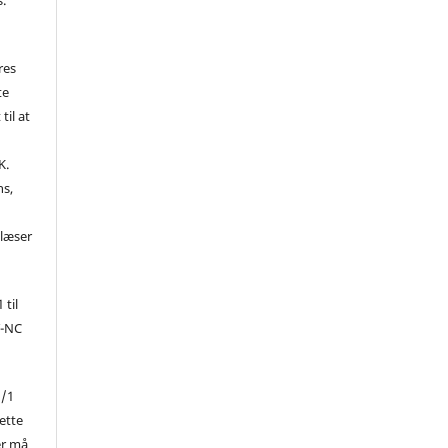
res
te
til at
K.
ns,
d
 læser
 til
Y-NC
1/1
ette
er må