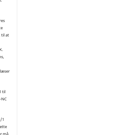
res
te
til at
K.
ns,
d
 læser
 til
Y-NC
1/1
ette
er må