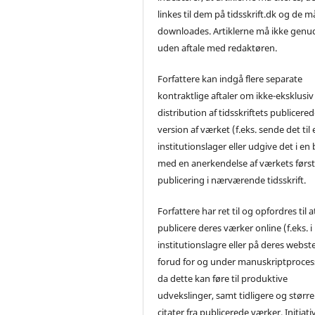
linkes til dem på tidsskrift.dk og de m
downloades. Artiklerne må ikke genu
uden aftale med redaktøren.
Forfattere kan indgå flere separate
kontraktlige aftaler om ikke-eksklusiv
distribution af tidsskriftets publicere
version af værket (f.eks. sende det til 
institutionslager eller udgive det i en
med en anerkendelse af værkets førs
publicering i nærværende tidsskrift.
Forfattere har ret til og opfordres til a
publicere deres værker online (f.eks. i
institutionslagre eller på deres webst
forud for og under manuskriptproces
da dette kan føre til produktive
udvekslinger, samt tidligere og større
citater fra publicerede værker. Initiati