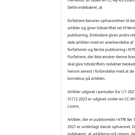
Dette indebærer, at
forfattere bevarer ophavsretten til de
artikler og giver tidsskriftet ret til førs
publicering. Endvidere gives andre ret 
dele artiklen med en anerkendelse af
forfatteren og første publicering i NTf
Forfattere, der ikke ønsker denne lice
skal give tidsskriftets redaktør beske
herom senest i forbindelse med at de
korrektur på artiklen.
Artikler udgivet i perioden fra 1/1 2021
31/12 2023 er udgivet under en CC-B
Licens.
Artikler, der er publicerede i NTfK før 
2021 er underlagt dansk ophavsret. D
indebærer, at artiklerne må citeres, d