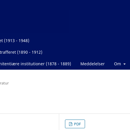
et (1913 - 1948)
rafferet (1890 - 1912)
itentiære institutioner (1878 - 1889)
Meddelelser
Om
eratur
PDF