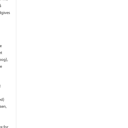
å
dgives
de
et
 bog),
te
t
ed)
sen,
ve for