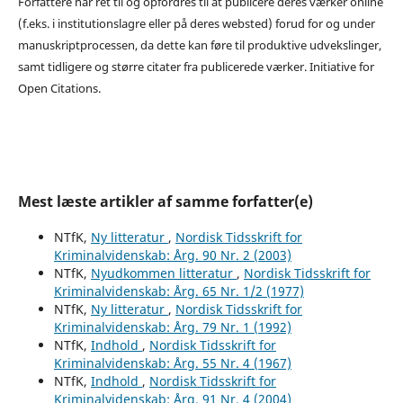
Forfattere har ret til og opfordres til at publicere deres værker online
(f.eks. i institutionslagre eller på deres websted) forud for og under
manuskriptprocessen, da dette kan føre til produktive udvekslinger,
samt tidligere og større citater fra publicerede værker. Initiative for
Open Citations.
Mest læste artikler af samme forfatter(e)
NTfK,
Ny litteratur
,
Nordisk Tidsskrift for
Kriminalvidenskab: Årg. 90 Nr. 2 (2003)
NTfK,
Nyudkommen litteratur
,
Nordisk Tidsskrift for
Kriminalvidenskab: Årg. 65 Nr. 1/2 (1977)
NTfK,
Ny litteratur
,
Nordisk Tidsskrift for
Kriminalvidenskab: Årg. 79 Nr. 1 (1992)
NTfK,
Indhold
,
Nordisk Tidsskrift for
Kriminalvidenskab: Årg. 55 Nr. 4 (1967)
NTfK,
Indhold
,
Nordisk Tidsskrift for
Kriminalvidenskab: Årg. 91 Nr. 4 (2004)