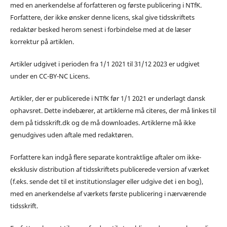
med en anerkendelse af forfatteren og første publicering i NTfK.
Forfattere, der ikke ønsker denne licens, skal give tidsskriftets
redaktør besked herom senest i forbindelse med at de læser
korrektur på artiklen.
Artikler udgivet i perioden fra 1/1 2021 til 31/12 2023 er udgivet
under en CC-BY-NC Licens.
Artikler, der er publicerede i NTfK før 1/1 2021 er underlagt dansk
ophavsret. Dette indebærer, at artiklerne må citeres, der må linkes til
dem på tidsskrift.dk og de må downloades. Artiklerne må ikke
genudgives uden aftale med redaktøren.
Forfattere kan indgå flere separate kontraktlige aftaler om ikke-
eksklusiv distribution af tidsskriftets publicerede version af værket
(f.eks. sende det til et institutionslager eller udgive det i en bog),
med en anerkendelse af værkets første publicering i nærværende
tidsskrift.