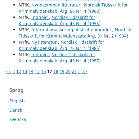
NTfK,
Nyudkommen litteratur
,
Nordisk Tidsskrift for
Kriminalvidenskab: Årg. 56 Nr. 4 (1968)
NTfK,
Indhold
,
Nordisk Tidsskrift for
Kriminalvidenskab: Årg. 43 Nr. 4 (1955)
NTfK,
Internationalisering af straffeområdet
,
Nordisk
Tidsskrift for Kriminalvidenskab: Årg. 81 Nr. 2 (1994)
NTfK,
Ny litteratur
,
Nordisk Tidsskrift for
Kriminalvidenskab: Årg. 72 Nr. 1 (1985)
NTfK,
Indhold
,
Nordisk Tidsskrift for
Kriminalvidenskab: Årg. 45 Nr. 4 (1957)
<<
<
12
13
14
15
16
17
18
19
20
21
>
>>
Sprog
English
Dansk
Svenska