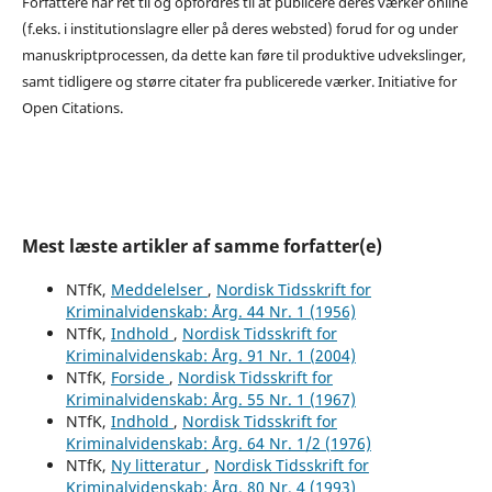
Forfattere har ret til og opfordres til at publicere deres værker online
(f.eks. i institutionslagre eller på deres websted) forud for og under
manuskriptprocessen, da dette kan føre til produktive udvekslinger,
samt tidligere og større citater fra publicerede værker. Initiative for
Open Citations.
Mest læste artikler af samme forfatter(e)
NTfK,
Meddelelser
,
Nordisk Tidsskrift for
Kriminalvidenskab: Årg. 44 Nr. 1 (1956)
NTfK,
Indhold
,
Nordisk Tidsskrift for
Kriminalvidenskab: Årg. 91 Nr. 1 (2004)
NTfK,
Forside
,
Nordisk Tidsskrift for
Kriminalvidenskab: Årg. 55 Nr. 1 (1967)
NTfK,
Indhold
,
Nordisk Tidsskrift for
Kriminalvidenskab: Årg. 64 Nr. 1/2 (1976)
NTfK,
Ny litteratur
,
Nordisk Tidsskrift for
Kriminalvidenskab: Årg. 80 Nr. 4 (1993)