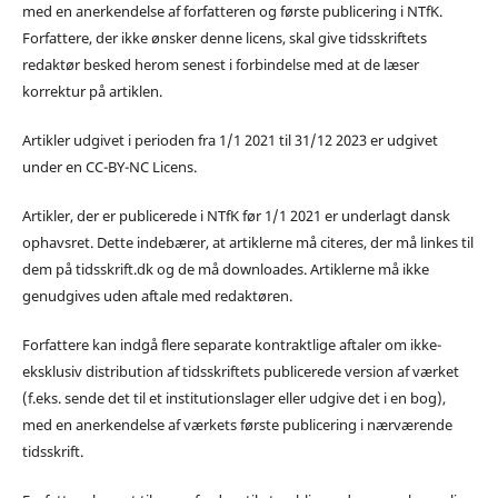
med en anerkendelse af forfatteren og første publicering i NTfK.
Forfattere, der ikke ønsker denne licens, skal give tidsskriftets
redaktør besked herom senest i forbindelse med at de læser
korrektur på artiklen.
Artikler udgivet i perioden fra 1/1 2021 til 31/12 2023 er udgivet
under en CC-BY-NC Licens.
Artikler, der er publicerede i NTfK før 1/1 2021 er underlagt dansk
ophavsret. Dette indebærer, at artiklerne må citeres, der må linkes til
dem på tidsskrift.dk og de må downloades. Artiklerne må ikke
genudgives uden aftale med redaktøren.
Forfattere kan indgå flere separate kontraktlige aftaler om ikke-
eksklusiv distribution af tidsskriftets publicerede version af værket
(f.eks. sende det til et institutionslager eller udgive det i en bog),
med en anerkendelse af værkets første publicering i nærværende
tidsskrift.