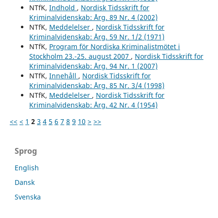
NTfK,
Indhold
,
Nordisk Tidsskrift for
Kriminalvidenskab: Årg. 89 Nr. 4 (2002)
NTfK,
Meddelelser
,
Nordisk Tidsskrift for
Kriminalvidenskab: Årg. 59 Nr. 1/2 (1971)
NTfK,
Program för Nordiska Kriminalistmötet i
Stockholm 23.-25. august 2007
,
Nordisk Tidsskrift for
Kriminalvidenskab: Årg. 94 Nr. 1 (2007)
NTfK,
Innehåll
,
Nordisk Tidsskrift for
Kriminalvidenskab: Årg. 85 Nr. 3/4 (1998)
NTfK,
Meddelelser
,
Nordisk Tidsskrift for
Kriminalvidenskab: Årg. 42 Nr. 4 (1954)
<<
<
1
2
3
4
5
6
7
8
9
10
>
>>
Sprog
English
Dansk
Svenska