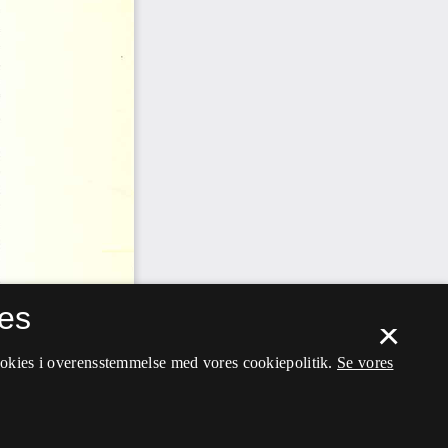
es
×
ookies i overensstemmelse med vores cookiepolitik.
Se vores