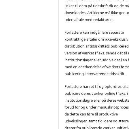
linkes til dem på tidsskrift.dk og de m
downloades. Artiklerne må ikke genu
uden aftale med redaktøren.
Forfattere kan indgå flere separate
kontraktlige aftaler om ikke-eksklusiv
distribution af tidsskriftets publicere
version af værket (f.eks. sende det til 
institutionslager eller udgive det i en
med en anerkendelse af værkets førs
publicering i nærværende tidsskrift.
Forfattere har ret til og opfordres til a
publicere deres værker online (f.eks. i
institutionslagre eller på deres webst
forud for og under manuskriptproces
da dette kan føre til produktive
udvekslinger, samt tidligere og større
citater fra publicerede værker. Initiati