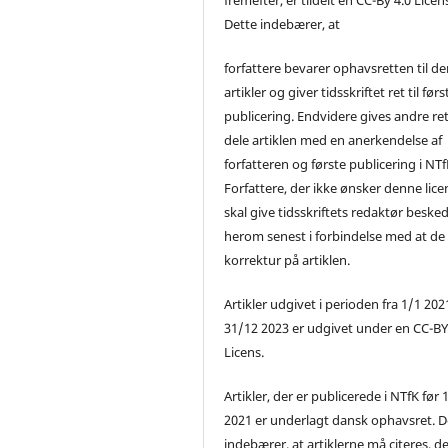
Dette indebærer, at
forfattere bevarer ophavsretten til de
artikler og giver tidsskriftet ret til førs
publicering. Endvidere gives andre ret 
dele artiklen med en anerkendelse af
forfatteren og første publicering i NTf
Forfattere, der ikke ønsker denne lice
skal give tidsskriftets redaktør beske
herom senest i forbindelse med at de
korrektur på artiklen.
Artikler udgivet i perioden fra 1/1 2021
31/12 2023 er udgivet under en CC-B
Licens.
Artikler, der er publicerede i NTfK før 
2021 er underlagt dansk ophavsret. D
indebærer, at artiklerne må citeres, d