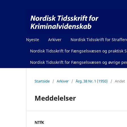
Nyeste
Arkiver
Nordisk Tidsskrift for Straffer
Nordisk Tidsskrift for Fængselsvæsen og praktisk St
Nordisk Tidsskrift for Fængselsvæsen og øvrige pen
Startside
/
Arkiver
/
Årg. 38 Nr. 1 (1950)
/
Andet
Meddelelser
NTfK