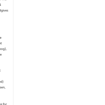
å
dgives
de
et
 bog),
te
t
ed)
sen,
ve for