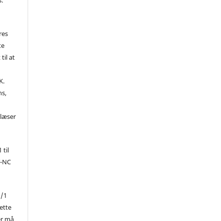
res
te
til at
K.
ns,
d
 læser
 til
Y-NC
1/1
ette
er må