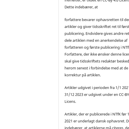
Dette indebærer, at
forfattere bevarer ophavsretten til de
artikler og giver tidsskriftet ret til førs
publicering. Endvidere gives andre ret 
dele artiklen med en anerkendelse af
forfatteren og første publicering i NTf
Forfattere, der ikke ønsker denne lice
skal give tidsskriftets redaktør beske
herom senest i forbindelse med at de
korrektur på artiklen.
Artikler udgivet i perioden fra 1/1 2021
31/12 2023 er udgivet under en CC-B
Licens.
Artikler, der er publicerede i NTfK før 
2021 er underlagt dansk ophavsret. D
indebærer, at artiklerne må citeres, d