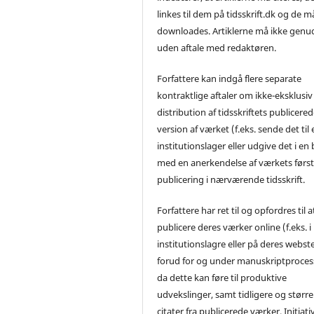
linkes til dem på tidsskrift.dk og de m
downloades. Artiklerne må ikke genu
uden aftale med redaktøren.
Forfattere kan indgå flere separate
kontraktlige aftaler om ikke-eksklusiv
distribution af tidsskriftets publicere
version af værket (f.eks. sende det til 
institutionslager eller udgive det i en
med en anerkendelse af værkets førs
publicering i nærværende tidsskrift.
Forfattere har ret til og opfordres til a
publicere deres værker online (f.eks. i
institutionslagre eller på deres webst
forud for og under manuskriptproces
da dette kan føre til produktive
udvekslinger, samt tidligere og større
citater fra publicerede værker. Initiati