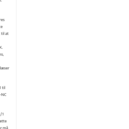
res
te
til at
K.
ns,
d
 læser
 til
Y-NC
1/1
ette
er må