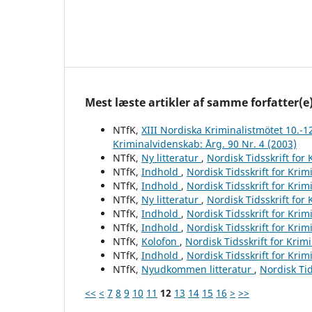
Mest læste artikler af samme forfatter(e
NTfK,
XIII Nordiska Kriminalistmötet 10.-1
Kriminalvidenskab: Årg. 90 Nr. 4 (2003)
NTfK,
Ny litteratur
,
Nordisk Tidsskrift for
NTfK,
Indhold
,
Nordisk Tidsskrift for Krim
NTfK,
Indhold
,
Nordisk Tidsskrift for Krim
NTfK,
Ny litteratur
,
Nordisk Tidsskrift for
NTfK,
Indhold
,
Nordisk Tidsskrift for Krim
NTfK,
Indhold
,
Nordisk Tidsskrift for Krim
NTfK,
Kolofon
,
Nordisk Tidsskrift for Krim
NTfK,
Indhold
,
Nordisk Tidsskrift for Krim
NTfK,
Nyudkommen litteratur
,
Nordisk Tid
<<
<
7
8
9
10
11
12
13
14
15
16
>
>>