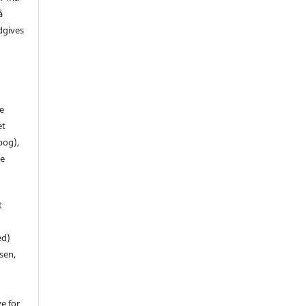
å
dgives
de
et
 bog),
te
t
ed)
sen,
ve for