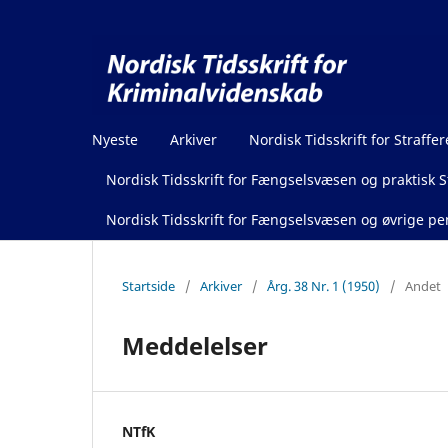
Nyeste
Arkiver
Nordisk Tidsskrift for Straffer
Nordisk Tidsskrift for Fængselsvæsen og praktisk St
Nordisk Tidsskrift for Fængselsvæsen og øvrige pen
Startside
/
Arkiver
/
Årg. 38 Nr. 1 (1950)
/
Andet
Meddelelser
NTfK