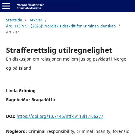
Startside
/
Arkiver
/
Årg. 113 Nr. 1 (2026): Nordisk Tidsskrift for Kriminalvidenskab
/
Artikler
Strafferettslig utilregnelighet
En diskusjon om relasjonen mellom jus og psykiatri i Norge
og på Island
Linda Gröning
Ragnheiður Bragadóttir
DOI:
https://doi.org/10.7146/ntfk.v113i1.166277
Nøgleord:
Criminal responsibility, criminal insanity, forensic