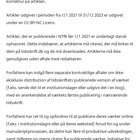
korrektur på artiklen.
Artikler udgivet i perioden fra 1/1 2021 til 31/12 2023 er udgivet
under en CC-BY-NC Licens.
Artikler, der er publicerede i NTfK før 1/1 2021 er underlagt dansk
ophavsret. Dette indebærer, at artiklerne må citeres, der må linkes til
dem på tidsskrift.dk og de må downloades. Artiklerne må ikke
genudgives uden aftale med redaktøren.
Forfattere kan indgå flere separate kontraktlige aftaler om ikke-
eksklusiv distribution af tidsskriftets publicerede version af værket
(f.eks. sende det til et institutionslager eller udgive det i en bog),
med en anerkendelse af værkets første publicering i nærværende
tidsskrift.
Forfattere har ret til og opfordres til at publicere deres værker online
(f.eks. i institutionslagre eller på deres websted) forud for og under
manuskriptprocessen, da dette kan føre til produktive udvekslinger,
samt tidligere og større citater fra publicerede værker. Initiative for