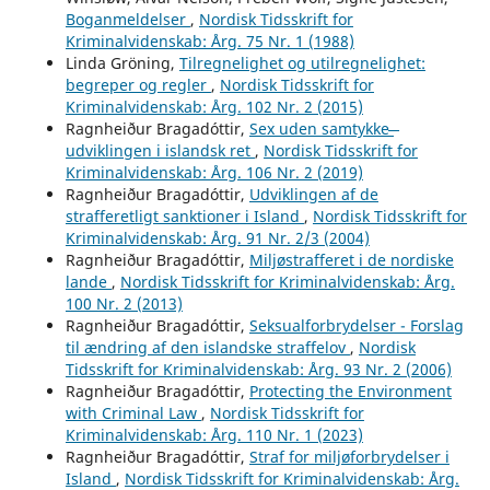
Boganmeldelser
,
Nordisk Tidsskrift for
Kriminalvidenskab: Årg. 75 Nr. 1 (1988)
Linda Gröning,
Tilregnelighet og utilregnelighet:
begreper og regler
,
Nordisk Tidsskrift for
Kriminalvidenskab: Årg. 102 Nr. 2 (2015)
Ragnheiður Bragadóttir,
Sex uden samtykke ̶
udviklingen i islandsk ret
,
Nordisk Tidsskrift for
Kriminalvidenskab: Årg. 106 Nr. 2 (2019)
Ragnheiður Bragadóttir,
Udviklingen af de
strafferetligt sanktioner i Island
,
Nordisk Tidsskrift for
Kriminalvidenskab: Årg. 91 Nr. 2/3 (2004)
Ragnheiður Bragadóttir,
Miljøstrafferet i de nordiske
lande
,
Nordisk Tidsskrift for Kriminalvidenskab: Årg.
100 Nr. 2 (2013)
Ragnheiður Bragadóttir,
Seksualforbrydelser - Forslag
til ændring af den islandske straffelov
,
Nordisk
Tidsskrift for Kriminalvidenskab: Årg. 93 Nr. 2 (2006)
Ragnheiður Bragadóttir,
Protecting the Environment
with Criminal Law
,
Nordisk Tidsskrift for
Kriminalvidenskab: Årg. 110 Nr. 1 (2023)
Ragnheiður Bragadóttir,
Straf for miljøforbrydelser i
Island
,
Nordisk Tidsskrift for Kriminalvidenskab: Årg.