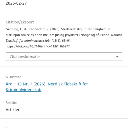
2026-02-27
Citation/Eksport
Gröning, L., & Bragadóttir, R. (2026). Strafferettslig utilregnelighet: En
diskusjon om relasjonen mellom jus og psykiatri i Norge og på Island.
Nordisk
Tidsskrift for Kriminalvidenskab
,
113
(1), 65–91.
https://doi.org/10.7146/ntfk.v113i1.166277
Citationsformater
Nummer
Årg. 113 Nr. 1 (2026): Nordisk Tidsskrift for
Kriminalvidenskab
Sektion
Artikler