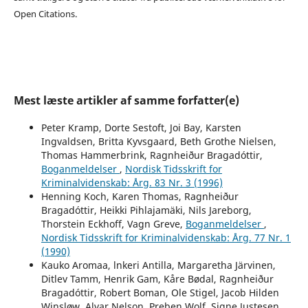
Open Citations.
Mest læste artikler af samme forfatter(e)
Peter Kramp, Dorte Sestoft, Joi Bay, Karsten
Ingvaldsen, Britta Kyvsgaard, Beth Grothe Nielsen,
Thomas Hammerbrink, Ragnheiður Bragadóttir,
Boganmeldelser
,
Nordisk Tidsskrift for
Kriminalvidenskab: Årg. 83 Nr. 3 (1996)
Henning Koch, Karen Thomas, Ragnheiður
Bragadóttir, Heikki Pihlajamäki, Nils Jareborg,
Thorstein Eckhoff, Vagn Greve,
Boganmeldelser
,
Nordisk Tidsskrift for Kriminalvidenskab: Årg. 77 Nr. 1
(1990)
Kauko Aromaa, lnkeri Antilla, Margaretha Järvinen,
Ditlev Tamm, Henrik Gam, Kåre Bødal, Ragnheiður
Bragadóttir, Robert Boman, Ole Stigel, Jacob Hilden
Winsløw, Alvar Nelson, Preben Wolf, Signe Justesen,