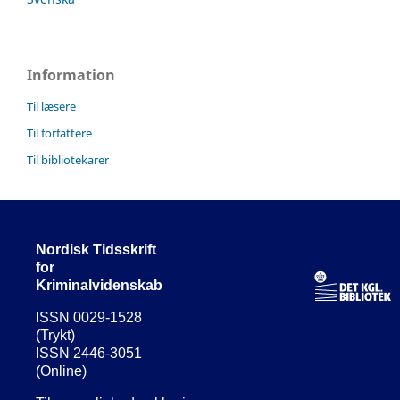
Information
Til læsere
Til forfattere
Til bibliotekarer
Nordisk Tidsskrift
for
Kriminalvidenskab
ISSN 0029-1528
(Trykt)
ISSN 2446-3051
(Online)