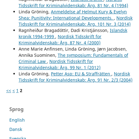
Tidsskrift for Kriminalvidenskab: Årg. 81 Nr. 4 (1994)
Linda Gröning,
Anmeldelse af Helmut Kury & Evelyn
Shea: Punitivity: International Developments.
,
Nordisk
Tidsskrift for Kriminalvidenskab: Årg. 101 Nr. 3 (2014)
Ragnheiður Bragadóttir, Dadi Kristjánsson,
Islandsk
kronik 1994-1999
,
Nordisk Tidsskrift for
Kriminalvidenskab: Årg. 87 Nr. 4 (2000)
Anne Marie Anfinsen, Linda Gröning, Jørn Jacobsen,
Annika Suominen,
The symposium: Fundamentals of
Criminal Law
,
Nordisk Tidsskrift for
Kriminalvidenskab: Årg. 99 Nr. 1 (2012)
Linda Gröning,
Petter Asp: EU & Straffrätten
,
Nordisk
Tidsskrift for Kriminalvidenskab: Årg. 91 Nr. 2/3 (2004)
<<
<
1
2
Sprog
English
Dansk
Svenska