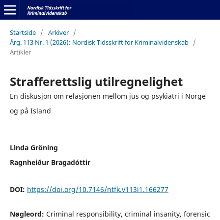
Startside
/
Arkiver
/
Årg. 113 Nr. 1 (2026): Nordisk Tidsskrift for Kriminalvidenskab
/
Artikler
Strafferettslig utilregnelighet
En diskusjon om relasjonen mellom jus og psykiatri i Norge
og på Island
Linda Gröning
Ragnheiður Bragadóttir
DOI:
https://doi.org/10.7146/ntfk.v113i1.166277
Nøgleord:
Criminal responsibility, criminal insanity, forensic