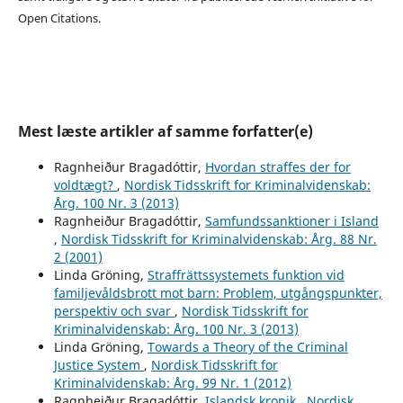
Open Citations.
Mest læste artikler af samme forfatter(e)
Ragnheiður Bragadóttir,
Hvordan straffes der for
voldtægt?
,
Nordisk Tidsskrift for Kriminalvidenskab:
Årg. 100 Nr. 3 (2013)
Ragnheiður Bragadóttir,
Samfundssanktioner i Island
,
Nordisk Tidsskrift for Kriminalvidenskab: Årg. 88 Nr.
2 (2001)
Linda Gröning,
Straffrättssystemets funktion vid
familjevåldsbrott mot barn: Problem, utgångspunkter,
perspektiv och svar
,
Nordisk Tidsskrift for
Kriminalvidenskab: Årg. 100 Nr. 3 (2013)
Linda Gröning,
Towards a Theory of the Criminal
Justice System
,
Nordisk Tidsskrift for
Kriminalvidenskab: Årg. 99 Nr. 1 (2012)
Ragnheiður Bragadóttir,
Islandsk kronik
,
Nordisk