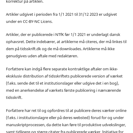
korrektur på artiklen.
Artikler udgivet i perioden fra 1/1 2021 til 31/12 2023 er udgivet
under en CC-BY-NC Licens.
Artikler, der er publicerede i NTfK før 1/1 2021 er underlagt dansk
ophavsret. Dette indebærer, at artiklerne må citeres, der må linkes til
dem på tidsskrift.dk og de må downloades. Artiklerne må ikke
genudgives uden aftale med redaktøren.
Forfattere kan indgå flere separate kontraktlige aftaler om ikke-
eksklusiv distribution af tidsskriftets publicerede version af værket
(f.eks. sende det til et institutionslager eller udgive det i en bog),
med en anerkendelse af værkets første publicering i nærværende
tidsskrift.
Forfattere har ret til og opfordres til at publicere deres værker online
(f.eks. i institutionslagre eller på deres websted) forud for og under
manuskriptprocessen, da dette kan føre til produktive udvekslinger,
samt tidligere og større citater fra publicerede værker. Initiative for