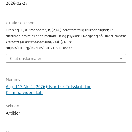
2026-02-27
Citation/Eksport
Gröning, L., & Bragadóttir, R. (2026). Strafferettslig utilregnelighet: En
diskusjon om relasjonen mellom jus og psykiatri i Norge og på Island.
Nordisk
Tidsskrift for Kriminalvidenskab
,
113
(1), 65–91.
https://doi.org/10.7146/ntfk.v113i1.166277
Citationsformater
Nummer
Årg. 113 Nr. 1 (2026): Nordisk Tidsskrift for
Kriminalvidenskab
Sektion
Artikler