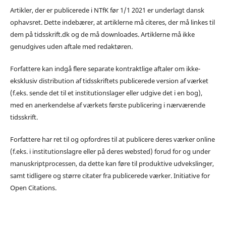
Artikler, der er publicerede i NTfK før 1/1 2021 er underlagt dansk
ophavsret. Dette indebærer, at artiklerne må citeres, der må linkes til
dem på tidsskrift.dk og de må downloades. Artiklerne må ikke
genudgives uden aftale med redaktøren.
Forfattere kan indgå flere separate kontraktlige aftaler om ikke-
eksklusiv distribution af tidsskriftets publicerede version af værket
(f.eks. sende det til et institutionslager eller udgive det i en bog),
med en anerkendelse af værkets første publicering i nærværende
tidsskrift.
Forfattere har ret til og opfordres til at publicere deres værker online
(f.eks. i institutionslagre eller på deres websted) forud for og under
manuskriptprocessen, da dette kan føre til produktive udvekslinger,
samt tidligere og større citater fra publicerede værker. Initiative for
Open Citations.