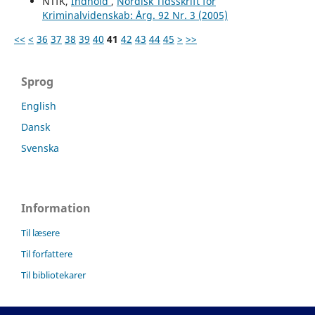
NTfK,
Indhold
,
Nordisk Tidsskrift for
Kriminalvidenskab: Årg. 92 Nr. 3 (2005)
<<
<
36
37
38
39
40
41
42
43
44
45
>
>>
Sprog
English
Dansk
Svenska
Information
Til læsere
Til forfattere
Til bibliotekarer