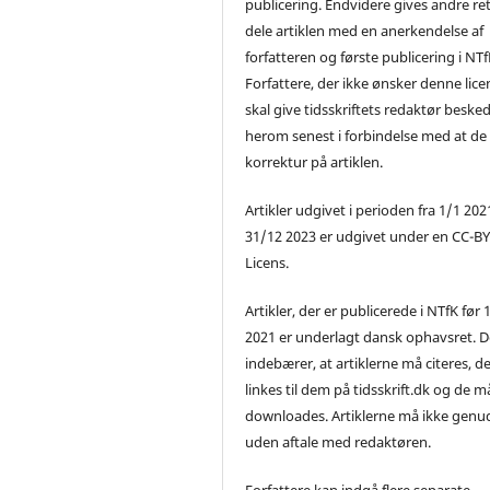
publicering. Endvidere gives andre ret 
dele artiklen med en anerkendelse af
forfatteren og første publicering i NTf
Forfattere, der ikke ønsker denne lice
skal give tidsskriftets redaktør beske
herom senest i forbindelse med at de
korrektur på artiklen.
Artikler udgivet i perioden fra 1/1 2021
31/12 2023 er udgivet under en CC-B
Licens.
Artikler, der er publicerede i NTfK før 
2021 er underlagt dansk ophavsret. D
indebærer, at artiklerne må citeres, d
linkes til dem på tidsskrift.dk og de m
downloades. Artiklerne må ikke genu
uden aftale med redaktøren.
Forfattere kan indgå flere separate