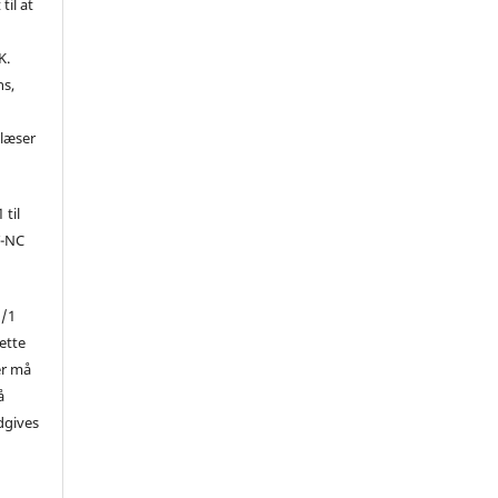
til at
K.
ns,
d
 læser
 til
Y-NC
1/1
ette
er må
å
dgives