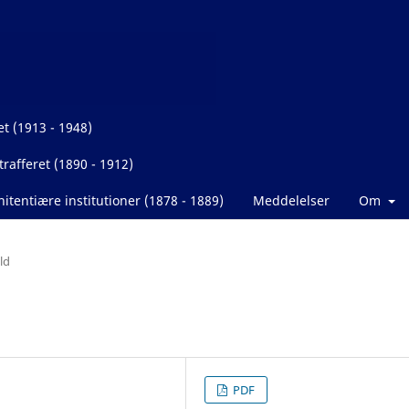
et (1913 - 1948)
rafferet (1890 - 1912)
itentiære institutioner (1878 - 1889)
Meddelelser
Om
ld
PDF