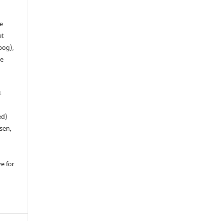
de
et
 bog),
te
t
ed)
sen,
ve for