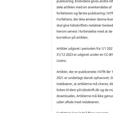
publicering. Endvidere gives andre ret 
dele artiklen med en anerkendelse af
forfatteren og første publicering i NTf
Forfattere, der ikke ønsker denne lice
skal give tidsskriftets redaktør beske
herom senest i forbindelse med at de
korrektur på artiklen.
Artikler udgivet i perioden fra 1/1 2021
31/12 2023 er udgivet under en CC-B
Licens.
Artikler, der er publicerede i NTfK før 
2021 er underlagt dansk ophavsret. D
indebærer, at artiklerne må citeres, d
linkes til dem på tidsskrift.dk og de m
downloades. Artiklerne må ikke genu
uden aftale med redaktøren.
Forfattere kan indgå flere separate