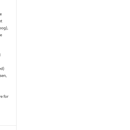
de
et
 bog),
te
t
ed)
sen,
ve for