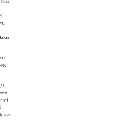
til at
K.
ns,
d
 læser
 til
Y-NC
1/1
ette
er må
å
dgives