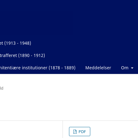
et (1913 - 1948)
rafferet (1890 - 1912)
itentiære institutioner (1878 - 1889)
Meddelelser
Om
ld
PDF