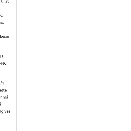
til at
K.
ns,
d
 læser
 til
Y-NC
1/1
ette
er må
å
dgives