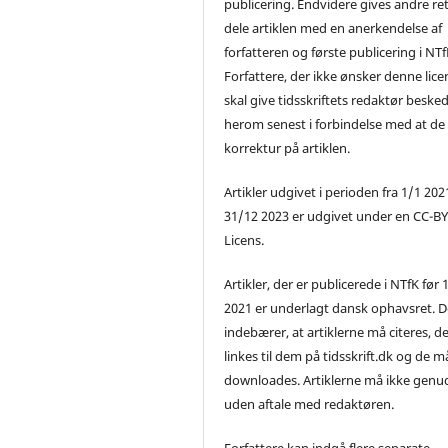
publicering. Endvidere gives andre ret 
dele artiklen med en anerkendelse af
forfatteren og første publicering i NTf
Forfattere, der ikke ønsker denne lice
skal give tidsskriftets redaktør beske
herom senest i forbindelse med at de
korrektur på artiklen.
Artikler udgivet i perioden fra 1/1 2021
31/12 2023 er udgivet under en CC-B
Licens.
Artikler, der er publicerede i NTfK før 
2021 er underlagt dansk ophavsret. D
indebærer, at artiklerne må citeres, d
linkes til dem på tidsskrift.dk og de m
downloades. Artiklerne må ikke genu
uden aftale med redaktøren.
Forfattere kan indgå flere separate