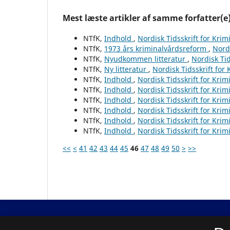
Mest læste artikler af samme forfatter(e
NTfK,
Indhold
,
Nordisk Tidsskrift for Krim
NTfK,
1973 års kriminalvårdsreform
,
Nordi
NTfK,
Nyudkommen litteratur
,
Nordisk Tid
NTfK,
Ny litteratur
,
Nordisk Tidsskrift for
NTfK,
Indhold
,
Nordisk Tidsskrift for Krim
NTfK,
Indhold
,
Nordisk Tidsskrift for Krim
NTfK,
Indhold
,
Nordisk Tidsskrift for Krim
NTfK,
Indhold
,
Nordisk Tidsskrift for Krim
NTfK,
Indhold
,
Nordisk Tidsskrift for Krim
NTfK,
Indhold
,
Nordisk Tidsskrift for Krim
<<
<
41
42
43
44
45
46
47
48
49
50
>
>>
Nordisk Tidsskrift for Kriminalvidenskab