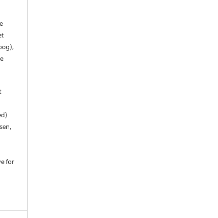
de
et
 bog),
te
t
ed)
sen,
ve for