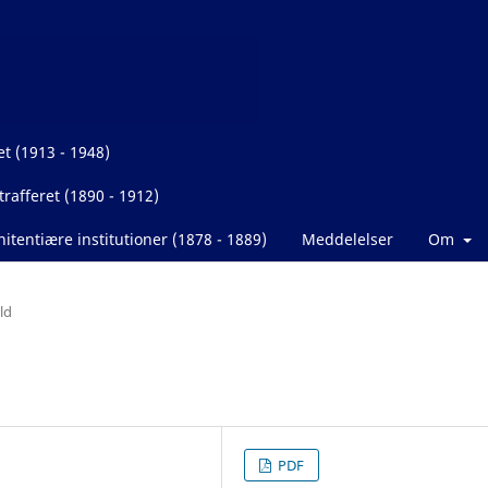
et (1913 - 1948)
rafferet (1890 - 1912)
itentiære institutioner (1878 - 1889)
Meddelelser
Om
ld
PDF