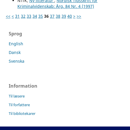
NTfK,
Ny litteratur
,
Nordisk Tidsskrift for
Kriminalvidenskab: Årg. 84 Nr. 4 (1997)
<<
<
31
32
33
34
35
36
37
38
39
40
>
>>
Sprog
English
Dansk
Svenska
Information
Til læsere
Til forfattere
Til bibliotekarer