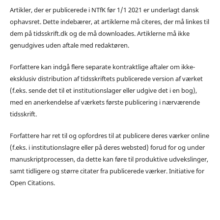
Artikler, der er publicerede i NTfK før 1/1 2021 er underlagt dansk
ophavsret. Dette indebærer, at artiklerne må citeres, der må linkes til
dem på tidsskrift.dk og de må downloades. Artiklerne må ikke
genudgives uden aftale med redaktøren.
Forfattere kan indgå flere separate kontraktlige aftaler om ikke-
eksklusiv distribution af tidsskriftets publicerede version af værket
(f.eks. sende det til et institutionslager eller udgive det i en bog),
med en anerkendelse af værkets første publicering i nærværende
tidsskrift.
Forfattere har ret til og opfordres til at publicere deres værker online
(f.eks. i institutionslagre eller på deres websted) forud for og under
manuskriptprocessen, da dette kan føre til produktive udvekslinger,
samt tidligere og større citater fra publicerede værker. Initiative for
Open Citations.