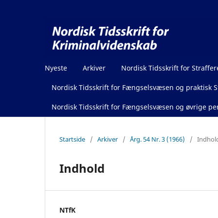
Nyeste
Arkiver
Nordisk Tidsskrift for Straffer
Nordisk Tidsskrift for Fængselsvæsen og praktisk St
Nordisk Tidsskrift for Fængselsvæsen og øvrige pen
Startside
/
Arkiver
/
Årg. 54 Nr. 3 (1966)
/
Indhol
Indhold
NTfK