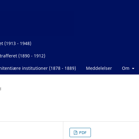
et (1913 - 1948)
rafferet (1890 - 1912)
itentiære institutioner (1878 - 1889)
Meddelelser
Om
d
PDF