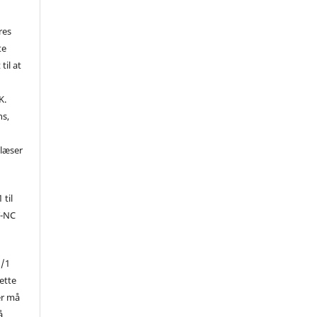
res
te
til at
K.
ns,
d
 læser
 til
Y-NC
1/1
ette
er må
å