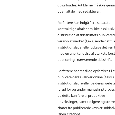
downloades. Artiklerne må ikke genu
uden aftale med redaktøren.
Forfattere kan indgå flere separate
kontraktlige aftaler om ikke-eksklusiv
distribution af tidsskriftets publicere
version af værket (f.eks. sende det til 
institutionslager eller udgive det i en
med en anerkendelse af værkets førs
publicering i nærværende tidsskrift.
Forfattere har ret til og opfordres til a
publicere deres værker online (f.eks. i
institutionslagre eller på deres webst
forud for og under manuskriptproces
da dette kan føre til produktive
udvekslinger, samt tidligere og større
citater fra publicerede værker. Initiati
Open Citations.