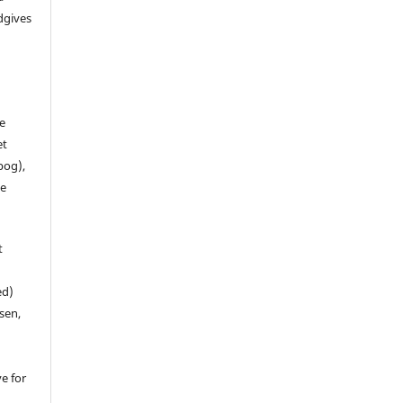
dgives
de
et
 bog),
te
t
ed)
sen,
ve for