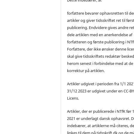
forfattere bevarer ophavsretten til de
artikler og giver tidsskriftet ret til førs
publicering. Endvidere gives andre ret 
dele artiklen med en anerkendelse af
forfatteren og første publicering i NTf
Forfattere, der ikke ønsker denne lice
skal give tidsskriftets redaktør beske
herom senest i forbindelse med at de
korrektur på artiklen.
Artikler udgivet i perioden fra 1/1 2021
31/12 2023 er udgivet under en CC-B
Licens.
Artikler, der er publicerede i NTfK før 
2021 er underlagt dansk ophavsret. D
indebærer, at artiklerne må citeres, d
linkes til dem på tidsskrift.dk og de m