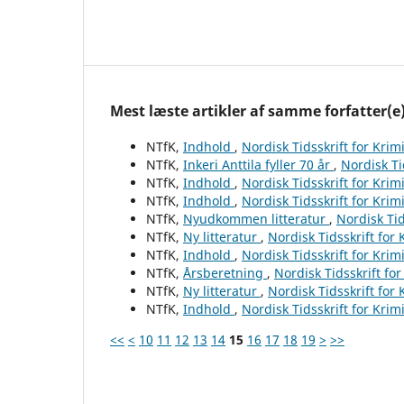
Mest læste artikler af samme forfatter(e
NTfK,
Indhold
,
Nordisk Tidsskrift for Krim
NTfK,
Inkeri Anttila fyller 70 år
,
Nordisk Ti
NTfK,
Indhold
,
Nordisk Tidsskrift for Krim
NTfK,
Indhold
,
Nordisk Tidsskrift for Krim
NTfK,
Nyudkommen litteratur
,
Nordisk Tid
NTfK,
Ny litteratur
,
Nordisk Tidsskrift for
NTfK,
Indhold
,
Nordisk Tidsskrift for Krim
NTfK,
Årsberetning
,
Nordisk Tidsskrift fo
NTfK,
Ny litteratur
,
Nordisk Tidsskrift for
NTfK,
Indhold
,
Nordisk Tidsskrift for Krim
<<
<
10
11
12
13
14
15
16
17
18
19
>
>>