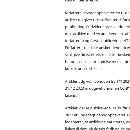
forfattere bevarer ophavsretten til de
artikler og giver tidsskriftet ret til førs
publicering. Endvidere gives andre ret 
dele artiklen med en anerkendelse af
forfatteren og første publicering i NTf
Forfattere, der ikke ønsker denne lice
skal give tidsskriftets redaktør beske
herom senest i forbindelse med at de
korrektur på artiklen.
Artikler udgivet i perioden fra 1/1 2021
31/12 2023 er udgivet under en CC-B
Licens.
Artikler, der er publicerede i NTfK før 
2021 er underlagt dansk ophavsret. D
indebærer, at artiklerne må citeres, d
linkes til dem på tidsskrift.dk og de m