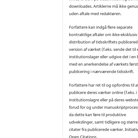
downloades. Artiklerne må ikke genu
uden aftale med redaktøren.
Forfattere kan indgå flere separate
kontraktlige aftaler om ikke-eksklusiv
distribution af tidsskriftets publicere
version af værket (f.eks. sende det til 
institutionslager eller udgive det i en
med en anerkendelse af værkets førs
publicering i nærværende tidsskrift.
Forfattere har ret til og opfordres til a
publicere deres værker online (f.eks. i
institutionslagre eller på deres webst
forud for og under manuskriptproces
da dette kan føre til produktive
udvekslinger, samt tidligere og større
citater fra publicerede værker. Initiati
Open Citations.