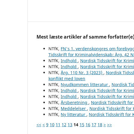
Mest læste artikler af samme forfatter(e
NTfK,
FN's 1. verdenskongres om forebygg
Tidsskrift for Kriminalvidenskab: Årg. 42 N
NTfK,
Indhold
,
Nordisk Tidsskrift for Krim
NTfK,
Indhold
,
Nordisk Tidsskrift for Krim
NTfK,
Årg. 110 Nr. 3 (2023)
,
Nordisk Tidssk
konflikt med loven
NTfK,
Nyudkommen litteratur
,
Nordisk Tid
NTfK,
Indhold
,
Nordisk Tidsskrift for Krim
NTfK,
Indhold
,
Nordisk Tidsskrift for Krim
NTfK,
Årsberetning
,
Nordisk Tidsskrift fo
NTfK,
Meddelelser
,
Nordisk Tidsskrift for
NTfK,
Ny litteratur
,
Nordisk Tidsskrift for
<<
<
9
10
11
12
13
14
15
16
17
18
>
>>