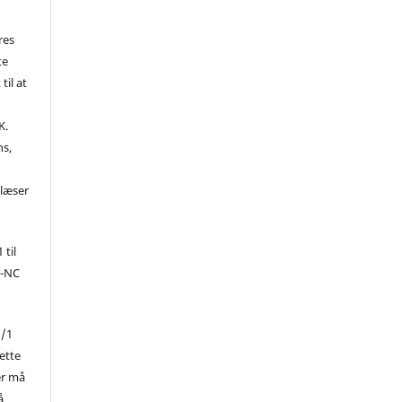
res
te
til at
K.
ns,
d
 læser
 til
Y-NC
1/1
ette
er må
å