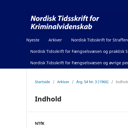
Nyeste
Arkiver
Nordisk Tidsskrift for Straffer
Nordisk Tidsskrift for Fængselsvæsen og praktisk St
Nordisk Tidsskrift for Fængselsvæsen og øvrige pen
Startside
/
Arkiver
/
Årg. 54 Nr. 3 (1966)
/
Indhol
Indhold
NTfK