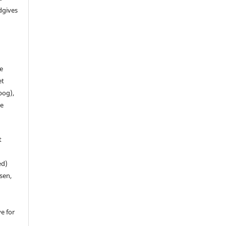
dgives
de
et
 bog),
te
t
ed)
sen,
ve for