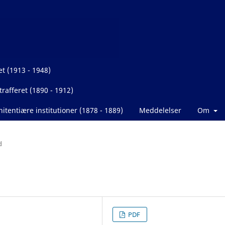
et (1913 - 1948)
rafferet (1890 - 1912)
itentiære institutioner (1878 - 1889)
Meddelelser
Om
d
PDF