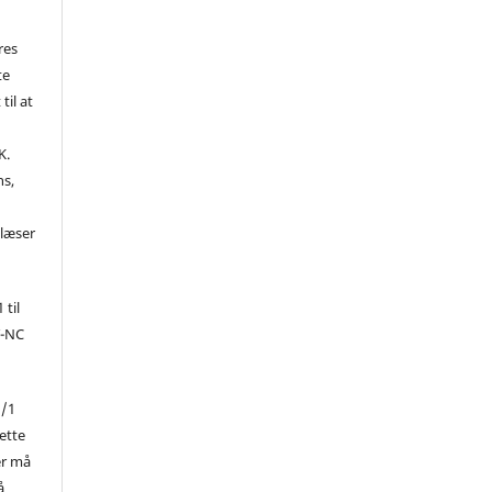
res
te
til at
K.
ns,
d
 læser
 til
Y-NC
1/1
ette
er må
å