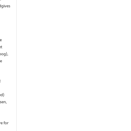
dgives
de
et
 bog),
te
t
ed)
sen,
ve for