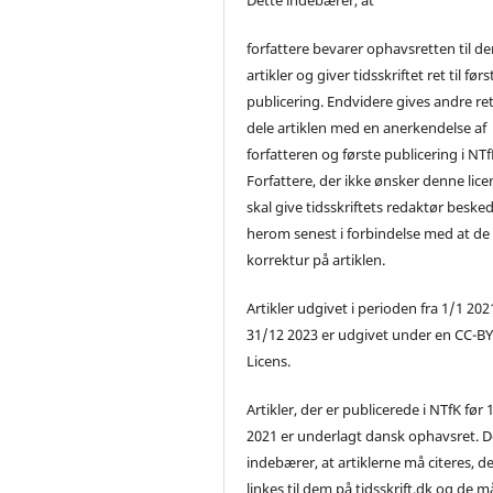
forfattere bevarer ophavsretten til de
artikler og giver tidsskriftet ret til førs
publicering. Endvidere gives andre ret 
dele artiklen med en anerkendelse af
forfatteren og første publicering i NTf
Forfattere, der ikke ønsker denne lice
skal give tidsskriftets redaktør beske
herom senest i forbindelse med at de
korrektur på artiklen.
Artikler udgivet i perioden fra 1/1 2021
31/12 2023 er udgivet under en CC-B
Licens.
Artikler, der er publicerede i NTfK før 
2021 er underlagt dansk ophavsret. D
indebærer, at artiklerne må citeres, d
linkes til dem på tidsskrift.dk og de m