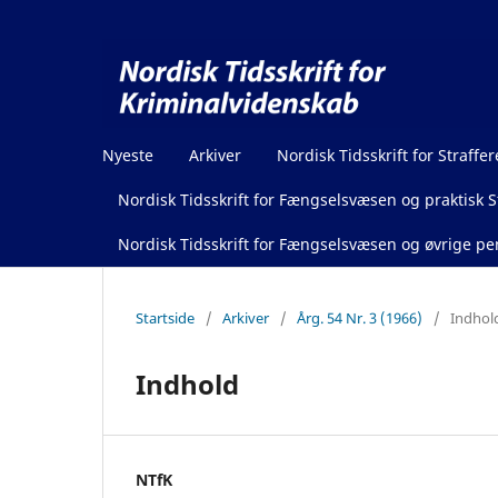
Nyeste
Arkiver
Nordisk Tidsskrift for Straffer
Nordisk Tidsskrift for Fængselsvæsen og praktisk St
Nordisk Tidsskrift for Fængselsvæsen og øvrige pen
Startside
/
Arkiver
/
Årg. 54 Nr. 3 (1966)
/
Indhol
Indhold
NTfK