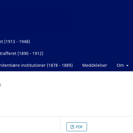
et (1913 - 1948)
rafferet (1890 - 1912)
itentiære institutioner (1878 - 1889)
Meddelelser
Om
d
PDF