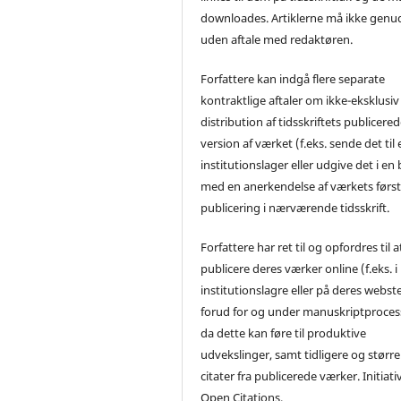
downloades. Artiklerne må ikke genu
uden aftale med redaktøren.
Forfattere kan indgå flere separate
kontraktlige aftaler om ikke-eksklusiv
distribution af tidsskriftets publicere
version af værket (f.eks. sende det til 
institutionslager eller udgive det i en
med en anerkendelse af værkets førs
publicering i nærværende tidsskrift.
Forfattere har ret til og opfordres til a
publicere deres værker online (f.eks. i
institutionslagre eller på deres webst
forud for og under manuskriptproces
da dette kan føre til produktive
udvekslinger, samt tidligere og større
citater fra publicerede værker. Initiati
Open Citations.