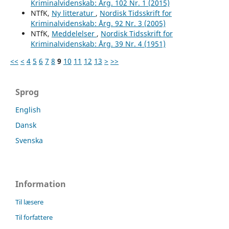
Kriminalvidenskab: Årg. 102 Nr. 1 (2015)
NTfK,
Ny litteratur
,
Nordisk Tidsskrift for
Kriminalvidenskab: Årg. 92 Nr. 3 (2005)
NTfK,
Meddelelser
,
Nordisk Tidsskrift for
Kriminalvidenskab: Årg. 39 Nr. 4 (1951)
<<
<
4
5
6
7
8
9
10
11
12
13
>
>>
Sprog
English
Dansk
Svenska
Information
Til læsere
Til forfattere