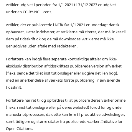
Artikler udgivet i perioden fra 1/1 2021 til 31/12 2023 er udgivet
under en CC-BY-NC Licens.
Artikler, der er publicerede i NTfK før 1/1 2021 er underlagt dansk
ophavsret. Dette indebærer, at artiklerne må citeres, der må linkes til
dem på tidsskrift.dk og de må downloades. Artiklerne må ikke
genudgives uden aftale med redaktøren.
Forfattere kan indgå flere separate kontraktlige aftaler om ikke-
eksklusiv distribution af tidsskriftets publicerede version af værket
(f.eks. sende det til et institutionslager eller udgive det i en bog),
med en anerkendelse af værkets første publicering i nærværende
tidsskrift.
Forfattere har ret til og opfordres til at publicere deres værker online
(f.eks. i institutionslagre eller på deres websted) forud for og under
manuskriptprocessen, da dette kan føre til produktive udvekslinger,
samt tidligere og større citater fra publicerede værker. Initiative for
Open Citations.