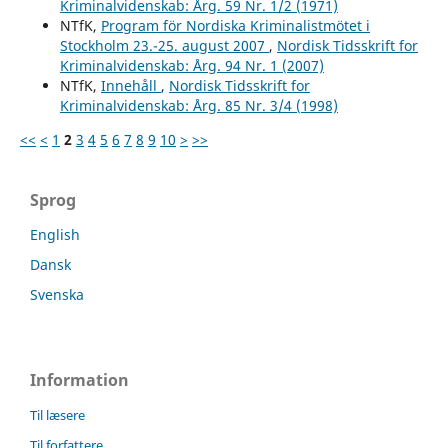
Kriminalvidenskab: Årg. 59 Nr. 1/2 (1971)
NTfK,
Program för Nordiska Kriminalistmötet i
Stockholm 23.-25. august 2007
,
Nordisk Tidsskrift for
Kriminalvidenskab: Årg. 94 Nr. 1 (2007)
NTfK,
Innehåll
,
Nordisk Tidsskrift for
Kriminalvidenskab: Årg. 85 Nr. 3/4 (1998)
<<
<
1
2
3
4
5
6
7
8
9
10
>
>>
Sprog
English
Dansk
Svenska
Information
Til læsere
Til forfattere