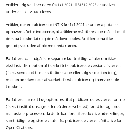
Artikler udgivet i perioden fra 1/1 2021 til 31/12 2023 er udgivet
under en CC-BY-NC Licens.
Artikler, der er publicerede i NTfK før 1/1 2021 er underlagt dansk
ophavsret. Dette indebærer, at artiklerne må citeres, der må linkes til
dem på tidsskrift.dk og de må downloades. Artiklerne må ikke
genudgives uden aftale med redaktøren.
Forfattere kan indgå flere separate kontraktlige aftaler om ikke-
eksklusiv distribution af tidsskriftets publicerede version af værket
(f.eks. sende det til et institutionslager eller udgive det i en bog),
med en anerkendelse af værkets første publicering i nærværende
tidsskrift.
Forfattere har ret til og opfordres til at publicere deres værker online
(f.eks. i institutionslagre eller på deres websted) forud for og under
manuskriptprocessen, da dette kan føre til produktive udvekslinger,
samt tidligere og større citater fra publicerede værker. Initiative for
Open Citations.