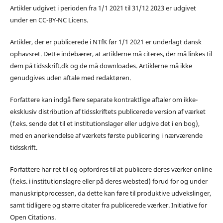
Artikler udgivet i perioden fra 1/1 2021 til 31/12 2023 er udgivet
under en CC-BY-NC Licens.
Artikler, der er publicerede i NTfK før 1/1 2021 er underlagt dansk
ophavsret. Dette indebærer, at artiklerne må citeres, der må linkes til
dem på tidsskrift.dk og de må downloades. Artiklerne må ikke
genudgives uden aftale med redaktøren.
Forfattere kan indgå flere separate kontraktlige aftaler om ikke-
eksklusiv distribution af tidsskriftets publicerede version af værket
(f.eks. sende det til et institutionslager eller udgive det i en bog),
med en anerkendelse af værkets første publicering i nærværende
tidsskrift.
Forfattere har ret til og opfordres til at publicere deres værker online
(f.eks. i institutionslagre eller på deres websted) forud for og under
manuskriptprocessen, da dette kan føre til produktive udvekslinger,
samt tidligere og større citater fra publicerede værker. Initiative for
Open Citations.