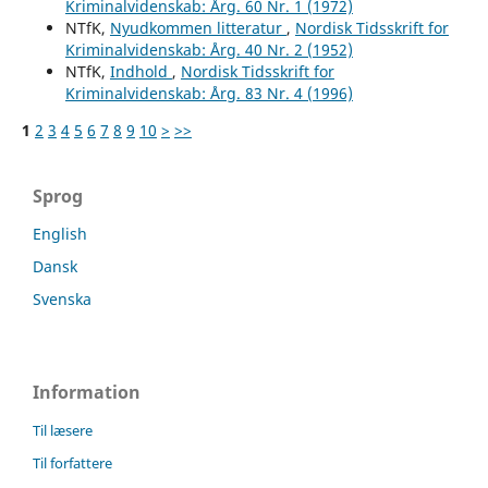
Kriminalvidenskab: Årg. 60 Nr. 1 (1972)
NTfK,
Nyudkommen litteratur
,
Nordisk Tidsskrift for
Kriminalvidenskab: Årg. 40 Nr. 2 (1952)
NTfK,
Indhold
,
Nordisk Tidsskrift for
Kriminalvidenskab: Årg. 83 Nr. 4 (1996)
1
2
3
4
5
6
7
8
9
10
>
>>
Sprog
English
Dansk
Svenska
Information
Til læsere
Til forfattere