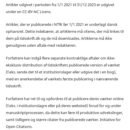
Artikler udgivet i perioden fra 1/1 2021 til 31/12 2023 er udgivet
under en CC-BY-NC Licens.
Artikler, der er publicerede i NTfK før 1/1 2021 er underlagt dansk
ophavsret. Dette indebærer, at artiklerne må citeres, der må linkes til
dem på tidsskrift.dk og de må downloades. Artiklerne må ikke
genudgives uden aftale med redaktøren.
Forfattere kan indgå flere separate kontraktlige aftaler om ikke-
eksklusiv distribution af tidsskriftets publicerede version af værket
(f.eks. sende det til et institutionslager eller udgive det i en bog),
med en anerkendelse af værkets første publicering i nærværende
tidsskrift.
Forfattere har ret til og opfordres til at publicere deres værker online
(f.eks. i institutionslagre eller på deres websted) forud for og under
manuskriptprocessen, da dette kan føre til produktive udvekslinger,
samt tidligere og større citater fra publicerede værker. Initiative for
Open Citations.