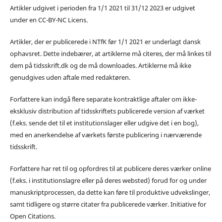
Artikler udgivet i perioden fra 1/1 2021 til 31/12 2023 er udgivet
under en CC-BY-NC Licens.
Artikler, der er publicerede i NTfK før 1/1 2021 er underlagt dansk
ophavsret. Dette indebærer, at artiklerne må citeres, der må linkes til
dem på tidsskrift.dk og de må downloades. Artiklerne må ikke
genudgives uden aftale med redaktøren.
Forfattere kan indgå flere separate kontraktlige aftaler om ikke-
eksklusiv distribution af tidsskriftets publicerede version af værket
(f.eks. sende det til et institutionslager eller udgive det i en bog),
med en anerkendelse af værkets første publicering i nærværende
tidsskrift.
Forfattere har ret til og opfordres til at publicere deres værker online
(f.eks. i institutionslagre eller på deres websted) forud for og under
manuskriptprocessen, da dette kan føre til produktive udvekslinger,
samt tidligere og større citater fra publicerede værker. Initiative for
Open Citations.