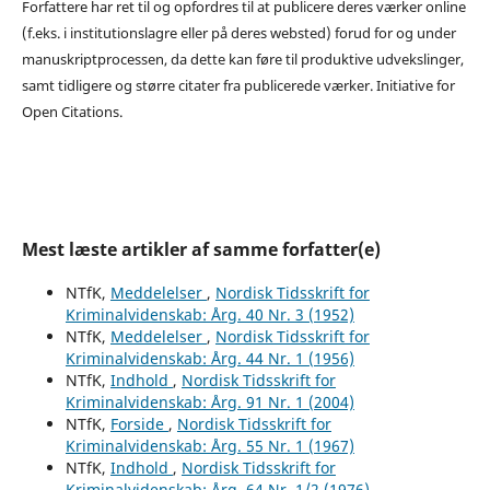
Forfattere har ret til og opfordres til at publicere deres værker online
(f.eks. i institutionslagre eller på deres websted) forud for og under
manuskriptprocessen, da dette kan føre til produktive udvekslinger,
samt tidligere og større citater fra publicerede værker. Initiative for
Open Citations.
Mest læste artikler af samme forfatter(e)
NTfK,
Meddelelser
,
Nordisk Tidsskrift for
Kriminalvidenskab: Årg. 40 Nr. 3 (1952)
NTfK,
Meddelelser
,
Nordisk Tidsskrift for
Kriminalvidenskab: Årg. 44 Nr. 1 (1956)
NTfK,
Indhold
,
Nordisk Tidsskrift for
Kriminalvidenskab: Årg. 91 Nr. 1 (2004)
NTfK,
Forside
,
Nordisk Tidsskrift for
Kriminalvidenskab: Årg. 55 Nr. 1 (1967)
NTfK,
Indhold
,
Nordisk Tidsskrift for
Kriminalvidenskab: Årg. 64 Nr. 1/2 (1976)