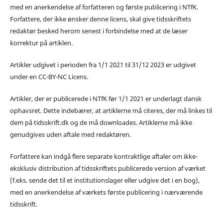
med en anerkendelse af forfatteren og første publicering i NTfK.
Forfattere, der ikke ønsker denne licens, skal give tidsskriftets
redaktør besked herom senest i forbindelse med at de læser
korrektur på artiklen.
Artikler udgivet i perioden fra 1/1 2021 til 31/12 2023 er udgivet
under en CC-BY-NC Licens.
Artikler, der er publicerede i NTfK før 1/1 2021 er underlagt dansk
ophavsret. Dette indebærer, at artiklerne må citeres, der må linkes til
dem på tidsskrift.dk og de må downloades. Artiklerne må ikke
genudgives uden aftale med redaktøren.
Forfattere kan indgå flere separate kontraktlige aftaler om ikke-
eksklusiv distribution af tidsskriftets publicerede version af værket
(f.eks. sende det til et institutionslager eller udgive det i en bog),
med en anerkendelse af værkets første publicering i nærværende
tidsskrift.