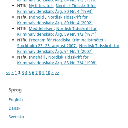
NTfK,
Ny litteratur
,
Nordisk Tidsskrift for
Kriminalvidenskab: Årg. 80 Nr. 4 (1993)
NTfK,
Indhold
,
Nordisk Tidsskrift for
Kriminalvidenskab: Årg. 89 Nr. 4 (2002)
NTfK,
Meddelelser
,
Nordisk Tidsskrift for
Kriminalvidenskab: Årg. 59 Nr. 1/2 (1971)
NTfK,
Program för Nordiska Kriminalistmötet i
Stockholm 23.-25. august 2007
,
Nordisk Tidsskrift for
Kriminalvidenskab: Årg. 94 Nr. 1 (2007)
NTfK,
Innehåll
,
Nordisk Tidsskrift for
Kriminalvidenskab: Årg. 85 Nr. 3/4 (1998)
<<
<
1
2
3
4
5
6
7
8
9
10
>
>>
Sprog
English
Dansk
Svenska