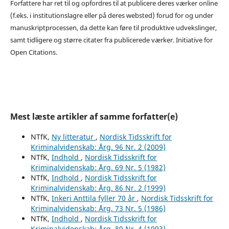
Forfattere har ret til og opfordres til at publicere deres værker online
(f.eks. i institutionslagre eller på deres websted) forud for og under
manuskriptprocessen, da dette kan føre til produktive udvekslinger,
samt tidligere og større citater fra publicerede værker. Initiative for
Open Citations.
Mest læste artikler af samme forfatter(e)
NTfK,
Ny litteratur
,
Nordisk Tidsskrift for
Kriminalvidenskab: Årg. 96 Nr. 2 (2009)
NTfK,
Indhold
,
Nordisk Tidsskrift for
Kriminalvidenskab: Årg. 69 Nr. 5 (1982)
NTfK,
Indhold
,
Nordisk Tidsskrift for
Kriminalvidenskab: Årg. 86 Nr. 2 (1999)
NTfK,
Inkeri Anttila fyller 70 år
,
Nordisk Tidsskrift for
Kriminalvidenskab: Årg. 73 Nr. 5 (1986)
NTfK,
Indhold
,
Nordisk Tidsskrift for
Kriminalvidenskab: Årg. 80 Nr. 4 (1993)