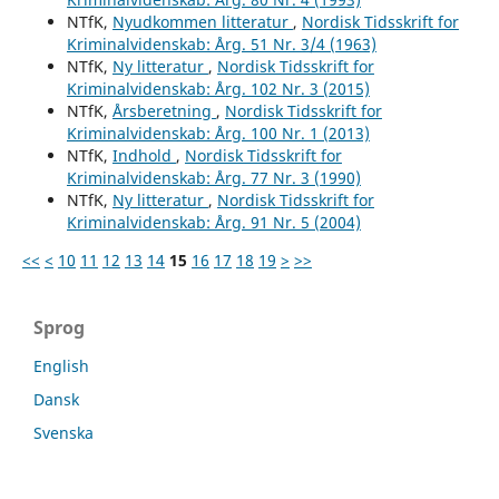
NTfK,
Nyudkommen litteratur
,
Nordisk Tidsskrift for
Kriminalvidenskab: Årg. 51 Nr. 3/4 (1963)
NTfK,
Ny litteratur
,
Nordisk Tidsskrift for
Kriminalvidenskab: Årg. 102 Nr. 3 (2015)
NTfK,
Årsberetning
,
Nordisk Tidsskrift for
Kriminalvidenskab: Årg. 100 Nr. 1 (2013)
NTfK,
Indhold
,
Nordisk Tidsskrift for
Kriminalvidenskab: Årg. 77 Nr. 3 (1990)
NTfK,
Ny litteratur
,
Nordisk Tidsskrift for
Kriminalvidenskab: Årg. 91 Nr. 5 (2004)
<<
<
10
11
12
13
14
15
16
17
18
19
>
>>
Sprog
English
Dansk
Svenska