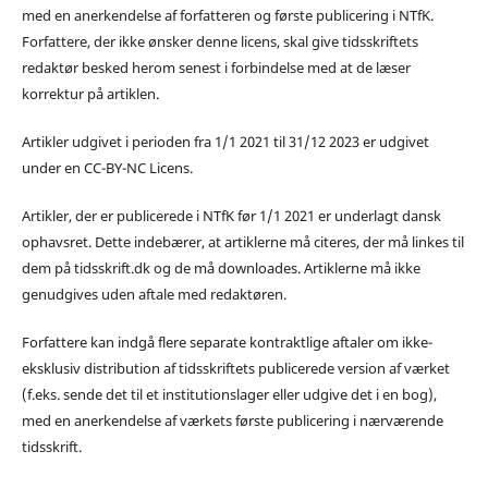
med en anerkendelse af forfatteren og første publicering i NTfK.
Forfattere, der ikke ønsker denne licens, skal give tidsskriftets
redaktør besked herom senest i forbindelse med at de læser
korrektur på artiklen.
Artikler udgivet i perioden fra 1/1 2021 til 31/12 2023 er udgivet
under en CC-BY-NC Licens.
Artikler, der er publicerede i NTfK før 1/1 2021 er underlagt dansk
ophavsret. Dette indebærer, at artiklerne må citeres, der må linkes til
dem på tidsskrift.dk og de må downloades. Artiklerne må ikke
genudgives uden aftale med redaktøren.
Forfattere kan indgå flere separate kontraktlige aftaler om ikke-
eksklusiv distribution af tidsskriftets publicerede version af værket
(f.eks. sende det til et institutionslager eller udgive det i en bog),
med en anerkendelse af værkets første publicering i nærværende
tidsskrift.