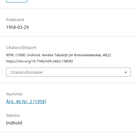
Publiceret
1958-03-29
Citation/Eksport
NTfK. (1958). Indhold.
Nordisk Tidsskrift for Kriminalvidenskab
,
46
(2).
https://doi.org/10.7146/ntfk.v46i2.138593
Citationsformater
Nummer
Årg. 46 Nr. 2 (1958)
Sektion
Indhold