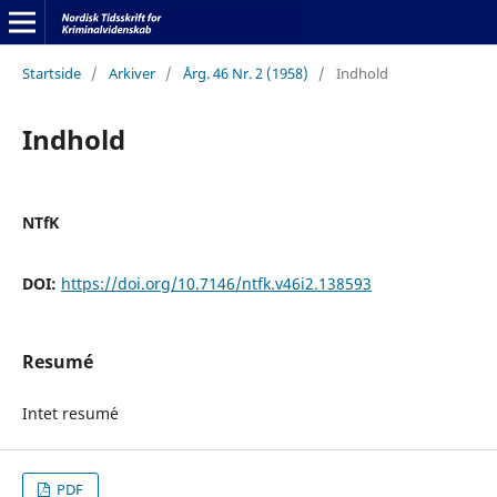
Startside
/
Arkiver
/
Årg. 46 Nr. 2 (1958)
/
Indhold
Indhold
NTfK
DOI:
https://doi.org/10.7146/ntfk.v46i2.138593
Resumé
Intet resum´e
PDF