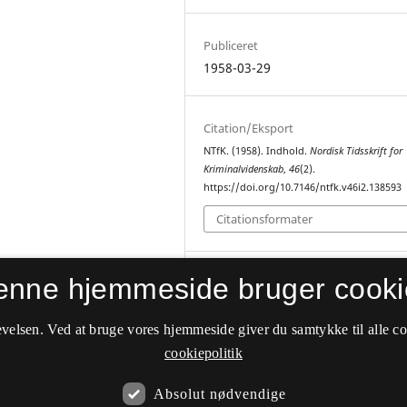
Publiceret
1958-03-29
Citation/Eksport
NTfK. (1958). Indhold.
Nordisk Tidsskrift for
Kriminalvidenskab
,
46
(2).
https://doi.org/10.7146/ntfk.v46i2.138593
Citationsformater
enne hjemmeside bruger cooki
Nummer
Årg. 46 Nr. 2 (1958)
velsen. Ved at bruge vores hjemmeside giver du samtykke til alle c
Sektion
cookiepolitik
Indhold
Absolut nødvendige