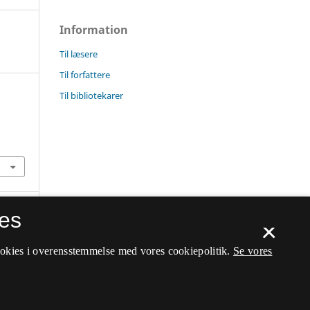
Information
Til læsere
Til forfattere
Til bibliotekarer
es
×
ookies i overensstemmelse med vores cookiepolitik.
Se vores