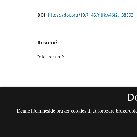
DOI:
https://doi.org/10.7146/ntfk.v46i2.138593
Resumé
Intet resum´e
D
Denne hjemmeside bruger cookies til at forbedre brugerople