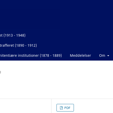
et (1913 - 1948)
rafferet (1890 - 1912)
itentiære institutioner (1878 - 1889)
Meddelelser
Om
d
PDF