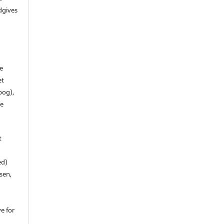
dgives
de
et
 bog),
te
t
ed)
sen,
ve for