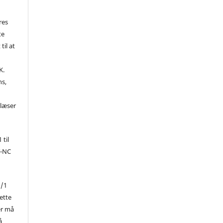
res
te
til at
K.
ns,
d
 læser
 til
Y-NC
1/1
ette
er må
å