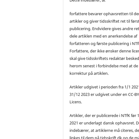
forfattere bevarer ophavsretten til de
artikler og giver tidsskriftet ret til førs
publicering. Endvidere gives andre ret 
dele artiklen med en anerkendelse af
forfatteren og første publicering i NTf
Forfattere, der ikke ønsker denne lice
skal give tidsskriftets redaktør beske
herom senest i forbindelse med at de
korrektur på artiklen.
Artikler udgivet i perioden fra 1/1 2021
31/12 2023 er udgivet under en CC-B
Licens.
Artikler, der er publicerede i NTfK før 
2021 er underlagt dansk ophavsret. D
indebærer, at artiklerne må citeres, d
linkes til dem på tidsskrift.dk og de m