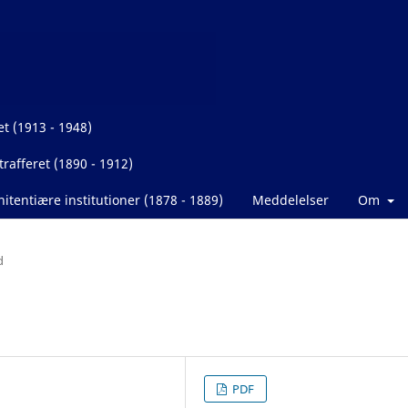
et (1913 - 1948)
rafferet (1890 - 1912)
itentiære institutioner (1878 - 1889)
Meddelelser
Om
d
PDF