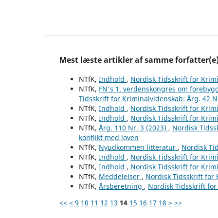
Mest læste artikler af samme forfatter(e
NTfK,
Indhold
,
Nordisk Tidsskrift for Krim
NTfK,
FN's 1. verdenskongres om forebygg
Tidsskrift for Kriminalvidenskab: Årg. 42 N
NTfK,
Indhold
,
Nordisk Tidsskrift for Krim
NTfK,
Indhold
,
Nordisk Tidsskrift for Krim
NTfK,
Årg. 110 Nr. 3 (2023)
,
Nordisk Tidssk
konflikt med loven
NTfK,
Nyudkommen litteratur
,
Nordisk Tid
NTfK,
Indhold
,
Nordisk Tidsskrift for Krim
NTfK,
Indhold
,
Nordisk Tidsskrift for Krim
NTfK,
Meddelelser
,
Nordisk Tidsskrift for
NTfK,
Årsberetning
,
Nordisk Tidsskrift fo
<<
<
9
10
11
12
13
14
15
16
17
18
>
>>