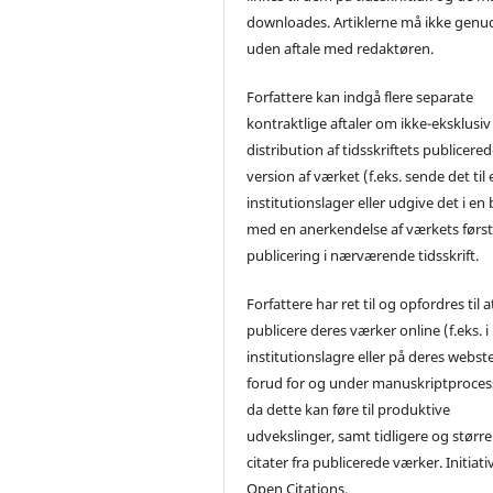
downloades. Artiklerne må ikke genu
uden aftale med redaktøren.
Forfattere kan indgå flere separate
kontraktlige aftaler om ikke-eksklusiv
distribution af tidsskriftets publicere
version af værket (f.eks. sende det til 
institutionslager eller udgive det i en
med en anerkendelse af værkets førs
publicering i nærværende tidsskrift.
Forfattere har ret til og opfordres til a
publicere deres værker online (f.eks. i
institutionslagre eller på deres webst
forud for og under manuskriptproces
da dette kan føre til produktive
udvekslinger, samt tidligere og større
citater fra publicerede værker. Initiati
Open Citations.