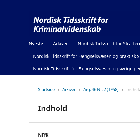
Nyeste
Arkiver
Nordisk Tidsskrift for Straffer
Nordisk Tidsskrift for Fængselsvæsen og praktisk St
Nordisk Tidsskrift for Fængselsvæsen og øvrige pen
Startside
/
Arkiver
/
Årg. 46 Nr. 2 (1958)
/
Indhol
Indhold
NTfK