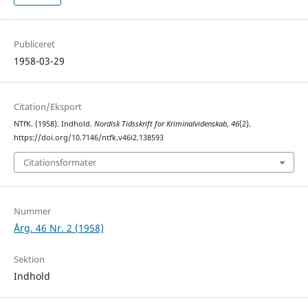
Publiceret
1958-03-29
Citation/Eksport
NTfK. (1958). Indhold.
Nordisk Tidsskrift for Kriminalvidenskab
,
46
(2).
https://doi.org/10.7146/ntfk.v46i2.138593
Citationsformater
Nummer
Årg. 46 Nr. 2 (1958)
Sektion
Indhold