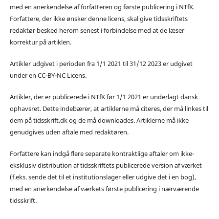
med en anerkendelse af forfatteren og første publicering i NTfK.
Forfattere, der ikke ønsker denne licens, skal give tidsskriftets
redaktør besked herom senest i forbindelse med at de læser
korrektur på artiklen.
Artikler udgivet i perioden fra 1/1 2021 til 31/12 2023 er udgivet
under en CC-BY-NC Licens.
Artikler, der er publicerede i NTfK før 1/1 2021 er underlagt dansk
ophavsret. Dette indebærer, at artiklerne må citeres, der må linkes til
dem på tidsskrift.dk og de må downloades. Artiklerne må ikke
genudgives uden aftale med redaktøren.
Forfattere kan indgå flere separate kontraktlige aftaler om ikke-
eksklusiv distribution af tidsskriftets publicerede version af værket
(f.eks. sende det til et institutionslager eller udgive det i en bog),
med en anerkendelse af værkets første publicering i nærværende
tidsskrift.