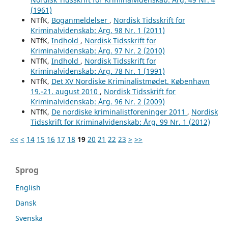
(1961)
NTfK,
Boganmeldelser
,
Nordisk Tidsskrift for
Kriminalvidenskab: Årg. 98 Nr. 1 (2011)
NTfK,
Indhold
,
Nordisk Tidsskrift for
Kriminalvidenskab: Årg. 97 Nr. 2 (2010)
NTfK,
Indhold
,
Nordisk Tidsskrift for
Kriminalvidenskab: Årg. 78 Nr. 1 (1991)
NTfK,
Det XV Nordiske Kriminalistmødet. København
19.-21. august 2010
,
Nordisk Tidsskrift for
Kriminalvidenskab: Årg. 96 Nr. 2 (2009)
NTfK,
De nordiske kriminalistforeninger 2011
,
Nordisk
Tidsskrift for Kriminalvidenskab: Årg. 99 Nr. 1 (2012)
<<
<
14
15
16
17
18
19
20
21
22
23
>
>>
Sprog
English
Dansk
Svenska