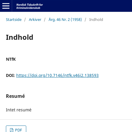
Startside
/
Arkiver
/
Årg. 46 Nr. 2 (1958)
/
Indhold
Indhold
NTfK
DOI:
https://doi.org/10.7146/ntfk.v46i2.138593
Resumé
Intet resum´e
PDF