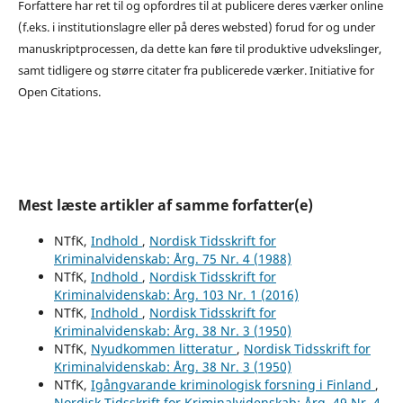
Forfattere har ret til og opfordres til at publicere deres værker online
(f.eks. i institutionslagre eller på deres websted) forud for og under
manuskriptprocessen, da dette kan føre til produktive udvekslinger,
samt tidligere og større citater fra publicerede værker. Initiative for
Open Citations.
Mest læste artikler af samme forfatter(e)
NTfK,
Indhold
,
Nordisk Tidsskrift for
Kriminalvidenskab: Årg. 75 Nr. 4 (1988)
NTfK,
Indhold
,
Nordisk Tidsskrift for
Kriminalvidenskab: Årg. 103 Nr. 1 (2016)
NTfK,
Indhold
,
Nordisk Tidsskrift for
Kriminalvidenskab: Årg. 38 Nr. 3 (1950)
NTfK,
Nyudkommen litteratur
,
Nordisk Tidsskrift for
Kriminalvidenskab: Årg. 38 Nr. 3 (1950)
NTfK,
Igångvarande kriminologisk forsning i Finland
,
Nordisk Tidsskrift for Kriminalvidenskab: Årg. 49 Nr. 4