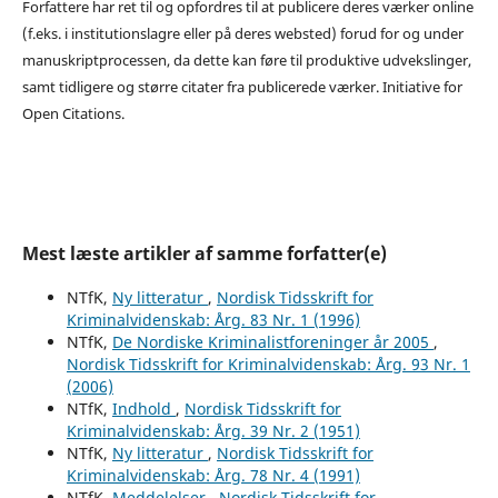
Forfattere har ret til og opfordres til at publicere deres værker online
(f.eks. i institutionslagre eller på deres websted) forud for og under
manuskriptprocessen, da dette kan føre til produktive udvekslinger,
samt tidligere og større citater fra publicerede værker. Initiative for
Open Citations.
Mest læste artikler af samme forfatter(e)
NTfK,
Ny litteratur
,
Nordisk Tidsskrift for
Kriminalvidenskab: Årg. 83 Nr. 1 (1996)
NTfK,
De Nordiske Kriminalistforeninger år 2005
,
Nordisk Tidsskrift for Kriminalvidenskab: Årg. 93 Nr. 1
(2006)
NTfK,
Indhold
,
Nordisk Tidsskrift for
Kriminalvidenskab: Årg. 39 Nr. 2 (1951)
NTfK,
Ny litteratur
,
Nordisk Tidsskrift for
Kriminalvidenskab: Årg. 78 Nr. 4 (1991)
NTfK,
Meddelelser
,
Nordisk Tidsskrift for