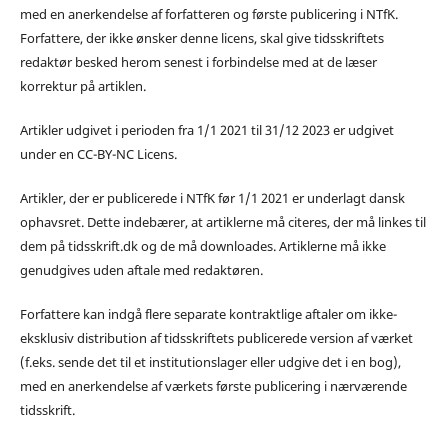
med en anerkendelse af forfatteren og første publicering i NTfK.
Forfattere, der ikke ønsker denne licens, skal give tidsskriftets
redaktør besked herom senest i forbindelse med at de læser
korrektur på artiklen.
Artikler udgivet i perioden fra 1/1 2021 til 31/12 2023 er udgivet
under en CC-BY-NC Licens.
Artikler, der er publicerede i NTfK før 1/1 2021 er underlagt dansk
ophavsret. Dette indebærer, at artiklerne må citeres, der må linkes til
dem på tidsskrift.dk og de må downloades. Artiklerne må ikke
genudgives uden aftale med redaktøren.
Forfattere kan indgå flere separate kontraktlige aftaler om ikke-
eksklusiv distribution af tidsskriftets publicerede version af værket
(f.eks. sende det til et institutionslager eller udgive det i en bog),
med en anerkendelse af værkets første publicering i nærværende
tidsskrift.