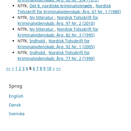
NTfK,
Det 8. nordiske kriminalistmøde
,
Nordisk
Tidsskrift for Kriminalvidenskab: Årg. 67 Nr. 1 (1980)
NTfK,
Ny litteratur
,
Nordisk Tidsskrift for
Kriminalvidenskab: Årg. 97 Nr. 2 (2010)
NTfK,
Ny litteratur
,
Nordisk Tidsskrift for
Kriminalvidenskab: Årg. 82 Nr. 3 (1995)
NTfK,
Indhold
,
Nordisk Tidsskrift for
Kriminalvidenskab: Årg. 92 Nr. 1 (2005)
NTfK,
Indhold
,
Nordisk Tidsskrift for
Kriminalvidenskab: Årg. 77 Nr. 2 (1990)
<<
<
1
2
3
4
5
6
7
8
9
10
>
>>
Sprog
English
Dansk
Svenska