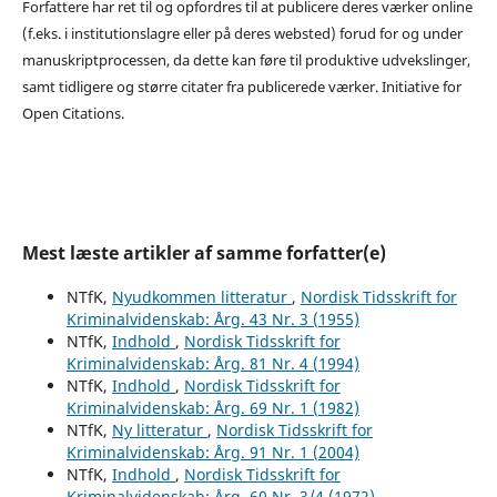
Forfattere har ret til og opfordres til at publicere deres værker online
(f.eks. i institutionslagre eller på deres websted) forud for og under
manuskriptprocessen, da dette kan føre til produktive udvekslinger,
samt tidligere og større citater fra publicerede værker. Initiative for
Open Citations.
Mest læste artikler af samme forfatter(e)
NTfK,
Nyudkommen litteratur
,
Nordisk Tidsskrift for
Kriminalvidenskab: Årg. 43 Nr. 3 (1955)
NTfK,
Indhold
,
Nordisk Tidsskrift for
Kriminalvidenskab: Årg. 81 Nr. 4 (1994)
NTfK,
Indhold
,
Nordisk Tidsskrift for
Kriminalvidenskab: Årg. 69 Nr. 1 (1982)
NTfK,
Ny litteratur
,
Nordisk Tidsskrift for
Kriminalvidenskab: Årg. 91 Nr. 1 (2004)
NTfK,
Indhold
,
Nordisk Tidsskrift for
Kriminalvidenskab: Årg. 60 Nr. 3/4 (1972)