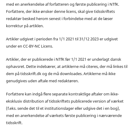
med en anerkendelse af forfatteren og første publicering i NTfK.
Forfattere, der ikke ønsker denne licens, skal give tidsskriftets
redaktør besked herom senest i forbindelse med at de læser
korrektur på artiklen.
Artikler udgivet i perioden fra 1/1 2021 til 31/12 2023 er udgivet
under en CC-BY-NC Licens.
Artikler, der er publicerede i NTfK før 1/1 2021 er underlagt dansk
ophavsret. Dette indebærer, at artiklerne må citeres, der må linkes til
dem på tidsskrift.dk og de må downloades. Artiklerne må ikke
genudgives uden aftale med redaktøren.
Forfattere kan indgå flere separate kontraktlige aftaler om ikke-
eksklusiv distribution af tidsskriftets publicerede version af værket
(f.eks. sende det til et institutionslager eller udgive det i en bog),
med en anerkendelse af værkets første publicering i nærværende
tidsskrift.