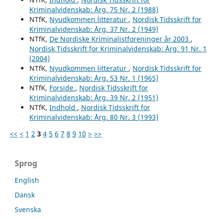
Kriminalvidenskab: Årg. 75 Nr. 2 (1988)
NTfK,
Nyudkommen litteratur
,
Nordisk Tidsskrift for
Kriminalvidenskab: Årg. 37 Nr. 2 (1949)
NTfK,
De Nordiske Kriminalistforeninger år 2003
,
Nordisk Tidsskrift for Kriminalvidenskab: Årg. 91 Nr. 1
(2004)
NTfK,
Nyudkommen litteratur
,
Nordisk Tidsskrift for
Kriminalvidenskab: Årg. 53 Nr. 1 (1965)
NTfK,
Forside
,
Nordisk Tidsskrift for
Kriminalvidenskab: Årg. 39 Nr. 2 (1951)
NTfK,
Indhold
,
Nordisk Tidsskrift for
Kriminalvidenskab: Årg. 80 Nr. 3 (1993)
<<
<
1
2
3
4
5
6
7
8
9
10
>
>>
Sprog
English
Dansk
Svenska