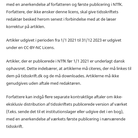
med en anerkendelse af forfatteren og første publicering i NTfK.
Forfattere, der ikke ønsker denne licens, skal give tidsskriftets
redaktør besked herom senest i forbindelse med at de læser
korrektur på artiklen.
Artikler udgivet i perioden fra 1/1 2021 til 31/12 2023 er udgivet
under en CC-BY-NC Licens.
Artikler, der er publicerede i NTfK før 1/1 2021 er underlagt dansk
ophavsret. Dette indebærer, at artiklerne må citeres, der må linkes til
dem på tidsskrift.dk og de må downloades. Artiklerne må ikke
genudgives uden aftale med redaktøren.
Forfattere kan indgå flere separate kontraktlige aftaler om ikke-
eksklusiv distribution af tidsskriftets publicerede version af værket
(f.eks. sende det til et institutionslager eller udgive det i en bog),
med en anerkendelse af værkets første publicering i nærværende
tidsskrift.