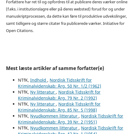
Forfattere har ret til og opfordres til at publicere deres værker online
(f.eks. i institutionslagre eller på deres websted) forud for og under
manuskriptprocessen, da dette kan føre til produktive udvekslinger,
samt tidligere og større citater fra publicerede værker. Initiative for
Open Citations.
Mest læste artikler af samme forfatter(e)
NTfK,
Indhold
,
Nordisk Tidsskrift for
Kriminalvidenskab: Årg. 50 Nr. 1/2 (1962)
NTfK,
Ny litteratur
,
Nordisk Tidsskrift for
Kriminalvidenskab: Årg. 79 Nr. 2 (1992)
NTfK,
Ny litteratur
,
Nordisk Tidsskrift for
Kriminalvidenskab: Årg. 85 Nr. 5 (1998)
NTfK,
Nyudkommen litteratur
,
Nordisk Tidsskrift for
Kriminalvidenskab: Årg. 39 Nr. 2 (1951)
NTfK,
Nyudkommen litteratur
,
Nordisk Tidsskrift for
Kriminalvidenskab: Årg. 42 Nr. 1 (1954)