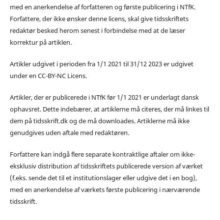
med en anerkendelse af forfatteren og første publicering i NTfK.
Forfattere, der ikke ønsker denne licens, skal give tidsskriftets
redaktør besked herom senest i forbindelse med at de læser
korrektur på artiklen.
Artikler udgivet i perioden fra 1/1 2021 til 31/12 2023 er udgivet
under en CC-BY-NC Licens.
Artikler, der er publicerede i NTfK før 1/1 2021 er underlagt dansk
ophavsret. Dette indebærer, at artiklerne må citeres, der må linkes til
dem på tidsskrift.dk og de må downloades. Artiklerne må ikke
genudgives uden aftale med redaktøren.
Forfattere kan indgå flere separate kontraktlige aftaler om ikke-
eksklusiv distribution af tidsskriftets publicerede version af værket
(f.eks. sende det til et institutionslager eller udgive det i en bog),
med en anerkendelse af værkets første publicering i nærværende
tidsskrift.