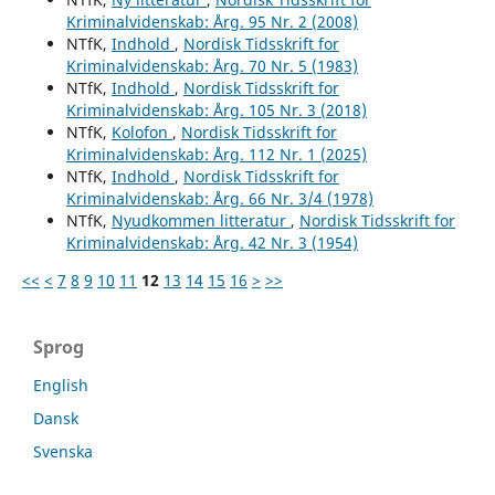
Kriminalvidenskab: Årg. 95 Nr. 2 (2008)
NTfK,
Indhold
,
Nordisk Tidsskrift for
Kriminalvidenskab: Årg. 70 Nr. 5 (1983)
NTfK,
Indhold
,
Nordisk Tidsskrift for
Kriminalvidenskab: Årg. 105 Nr. 3 (2018)
NTfK,
Kolofon
,
Nordisk Tidsskrift for
Kriminalvidenskab: Årg. 112 Nr. 1 (2025)
NTfK,
Indhold
,
Nordisk Tidsskrift for
Kriminalvidenskab: Årg. 66 Nr. 3/4 (1978)
NTfK,
Nyudkommen litteratur
,
Nordisk Tidsskrift for
Kriminalvidenskab: Årg. 42 Nr. 3 (1954)
<<
<
7
8
9
10
11
12
13
14
15
16
>
>>
Sprog
English
Dansk
Svenska