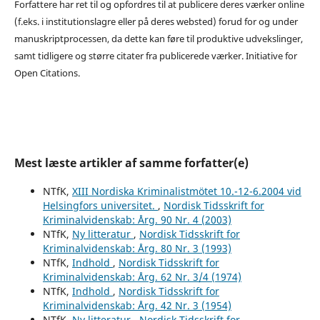
Forfattere har ret til og opfordres til at publicere deres værker online
(f.eks. i institutionslagre eller på deres websted) forud for og under
manuskriptprocessen, da dette kan føre til produktive udvekslinger,
samt tidligere og større citater fra publicerede værker. Initiative for
Open Citations.
Mest læste artikler af samme forfatter(e)
NTfK,
XIII Nordiska Kriminalistmötet 10.-12-6.2004 vid
Helsingfors universitet.
,
Nordisk Tidsskrift for
Kriminalvidenskab: Årg. 90 Nr. 4 (2003)
NTfK,
Ny litteratur
,
Nordisk Tidsskrift for
Kriminalvidenskab: Årg. 80 Nr. 3 (1993)
NTfK,
Indhold
,
Nordisk Tidsskrift for
Kriminalvidenskab: Årg. 62 Nr. 3/4 (1974)
NTfK,
Indhold
,
Nordisk Tidsskrift for
Kriminalvidenskab: Årg. 42 Nr. 3 (1954)
NTfK,
Ny litteratur
,
Nordisk Tidsskrift for