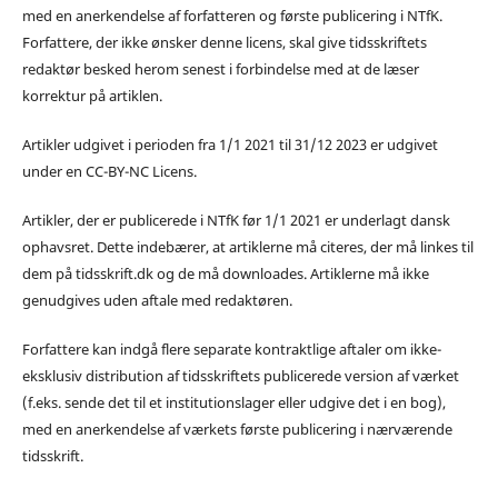
med en anerkendelse af forfatteren og første publicering i NTfK.
Forfattere, der ikke ønsker denne licens, skal give tidsskriftets
redaktør besked herom senest i forbindelse med at de læser
korrektur på artiklen.
Artikler udgivet i perioden fra 1/1 2021 til 31/12 2023 er udgivet
under en CC-BY-NC Licens.
Artikler, der er publicerede i NTfK før 1/1 2021 er underlagt dansk
ophavsret. Dette indebærer, at artiklerne må citeres, der må linkes til
dem på tidsskrift.dk og de må downloades. Artiklerne må ikke
genudgives uden aftale med redaktøren.
Forfattere kan indgå flere separate kontraktlige aftaler om ikke-
eksklusiv distribution af tidsskriftets publicerede version af værket
(f.eks. sende det til et institutionslager eller udgive det i en bog),
med en anerkendelse af værkets første publicering i nærværende
tidsskrift.