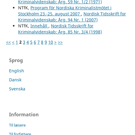
Kriminalvidenskab: Årg. 59 Nr. 1/2 (1971)
NTfK,
Program för Nordiska Kriminalistmötet i
Stockholm 23.-25. august 2007
,
Nordisk Tidsskrift for
Kriminalvidenskab: Årg. 94 Nr. 1 (2007)
NTfK,
Innehåll
,
Nordisk Tidsskrift for
Kriminalvidenskab: Årg. 85 Nr. 3/4 (1998)
<<
<
1
2
3
4
5
6
7
8
9
10
>
>>
Sprog
English
Dansk
Svenska
Information
Til læsere
Til forfattere