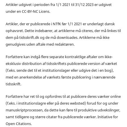
Artikler udgivet i perioden fra 1/1 2021 til 31/12 2023 er udgivet
under en CC-BY-NC Licens.
Artikler, der er publicerede i NTfK før 1/1 2021 er underlagt dansk
ophavsret. Dette indebærer, at artiklerne må citeres, der må linkes til
dem på tidsskrift.dk og de må downloades. Artiklerne må ikke
genudgives uden aftale med redaktøren.
Forfattere kan indgå flere separate kontraktlige aftaler om ikke-
eksklusiv distribution af tidsskriftets publicerede version af værket
(f.eks. sende det til et institutionslager eller udgive det i en bog),
med en anerkendelse af værkets første publicering i nærværende
tidsskrift.
Forfattere har ret til og opfordres til at publicere deres værker online
(f.eks. i institutionslagre eller på deres websted) forud for og under
manuskriptprocessen, da dette kan føre til produktive udvekslinger,
samt tidligere og større citater fra publicerede værker. Initiative for
Open Citations.