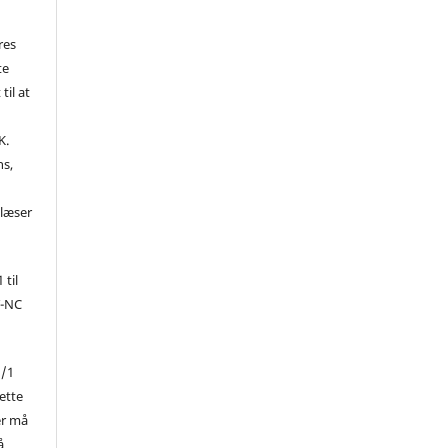
res
te
til at
K.
ns,
d
 læser
 til
Y-NC
1/1
ette
er må
å