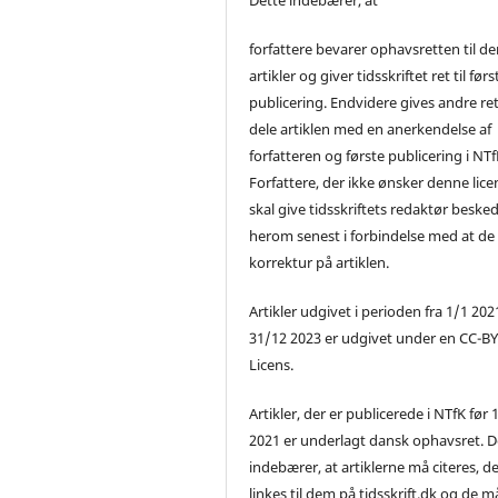
forfattere bevarer ophavsretten til de
artikler og giver tidsskriftet ret til førs
publicering. Endvidere gives andre ret 
dele artiklen med en anerkendelse af
forfatteren og første publicering i NTf
Forfattere, der ikke ønsker denne lice
skal give tidsskriftets redaktør beske
herom senest i forbindelse med at de
korrektur på artiklen.
Artikler udgivet i perioden fra 1/1 2021
31/12 2023 er udgivet under en CC-B
Licens.
Artikler, der er publicerede i NTfK før 
2021 er underlagt dansk ophavsret. D
indebærer, at artiklerne må citeres, d
linkes til dem på tidsskrift.dk og de m