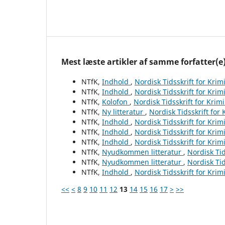
Mest læste artikler af samme forfatter(e
NTfK,
Indhold
,
Nordisk Tidsskrift for Krim
NTfK,
Indhold
,
Nordisk Tidsskrift for Krim
NTfK,
Kolofon
,
Nordisk Tidsskrift for Krim
NTfK,
Ny litteratur
,
Nordisk Tidsskrift for
NTfK,
Indhold
,
Nordisk Tidsskrift for Krim
NTfK,
Indhold
,
Nordisk Tidsskrift for Krim
NTfK,
Indhold
,
Nordisk Tidsskrift for Krim
NTfK,
Nyudkommen litteratur
,
Nordisk Tid
NTfK,
Nyudkommen litteratur
,
Nordisk Tid
NTfK,
Indhold
,
Nordisk Tidsskrift for Krim
<<
<
8
9
10
11
12
13
14
15
16
17
>
>>