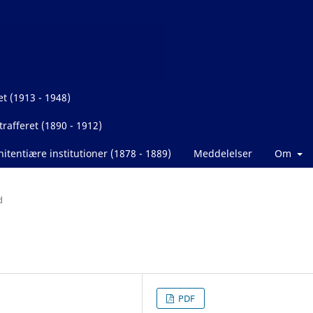
et (1913 - 1948)
rafferet (1890 - 1912)
itentiære institutioner (1878 - 1889)
Meddelelser
Om
d
PDF