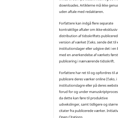
downloades. Artiklerne må ikke genu
uden aftale med redaktøren.
Forfattere kan indgå flere separate
kontraktlige aftaler om ikke-eksklusiv
distribution af tidsskriftets publicere
version af værket (f.eks. sende det til 
institutionslager eller udgive det i en
med en anerkendelse af værkets førs
publicering i nærværende tidsskrift.
Forfattere har ret til og opfordres til a
publicere deres værker online (f.eks. i
institutionslagre eller på deres webst
forud for og under manuskriptproces
da dette kan føre til produktive
udvekslinger, samt tidligere og større
citater fra publicerede værker. Initiati
Open Citations.