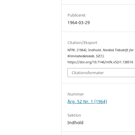
Publiceret
1964-03-29
Citation/Eksport
NTfK. (1964). Indhold.
Nordisk Tidsskrift for
Kriminalvidenskab
,
52
(1).
https://doi.org/10.7146/ntfk.v52i1.138516
Citationsformater
Nummer
Årg. 52 Nr. 1 (1964)
Sektion
Indhold