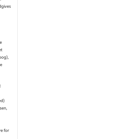
dgives
de
et
 bog),
te
t
ed)
sen,
ve for