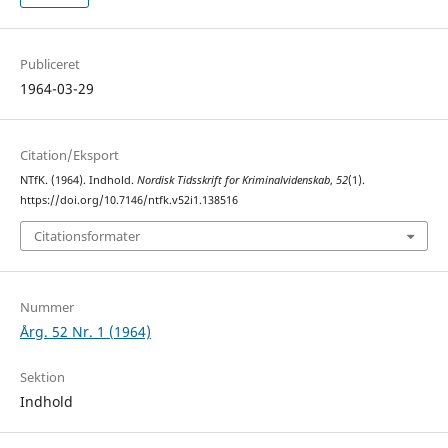
Publiceret
1964-03-29
Citation/Eksport
NTfK. (1964). Indhold.
Nordisk Tidsskrift for Kriminalvidenskab
,
52
(1).
https://doi.org/10.7146/ntfk.v52i1.138516
Citationsformater
Nummer
Årg. 52 Nr. 1 (1964)
Sektion
Indhold