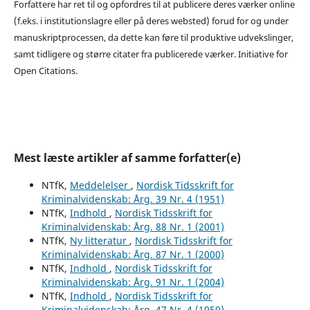
Forfattere har ret til og opfordres til at publicere deres værker online
(f.eks. i institutionslagre eller på deres websted) forud for og under
manuskriptprocessen, da dette kan føre til produktive udvekslinger,
samt tidligere og større citater fra publicerede værker. Initiative for
Open Citations.
Mest læste artikler af samme forfatter(e)
NTfK,
Meddelelser
,
Nordisk Tidsskrift for
Kriminalvidenskab: Årg. 39 Nr. 4 (1951)
NTfK,
Indhold
,
Nordisk Tidsskrift for
Kriminalvidenskab: Årg. 88 Nr. 1 (2001)
NTfK,
Ny litteratur
,
Nordisk Tidsskrift for
Kriminalvidenskab: Årg. 87 Nr. 1 (2000)
NTfK,
Indhold
,
Nordisk Tidsskrift for
Kriminalvidenskab: Årg. 91 Nr. 1 (2004)
NTfK,
Indhold
,
Nordisk Tidsskrift for
Kriminalvidenskab: Årg. 47 Nr. 4 (1959)