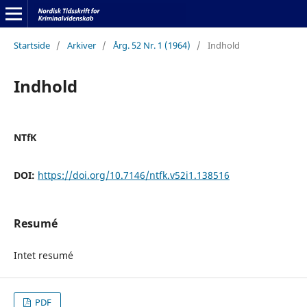
Startside
/
Arkiver
/
Årg. 52 Nr. 1 (1964)
/
Indhold
Indhold
NTfK
DOI:
https://doi.org/10.7146/ntfk.v52i1.138516
Resumé
Intet resumé
PDF