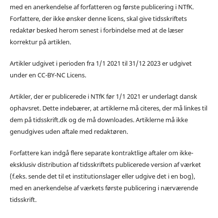
med en anerkendelse af forfatteren og første publicering i NTfK.
Forfattere, der ikke ønsker denne licens, skal give tidsskriftets
redaktør besked herom senest i forbindelse med at de læser
korrektur på artiklen.
Artikler udgivet i perioden fra 1/1 2021 til 31/12 2023 er udgivet
under en CC-BY-NC Licens.
Artikler, der er publicerede i NTfK før 1/1 2021 er underlagt dansk
ophavsret. Dette indebærer, at artiklerne må citeres, der må linkes til
dem på tidsskrift.dk og de må downloades. Artiklerne må ikke
genudgives uden aftale med redaktøren.
Forfattere kan indgå flere separate kontraktlige aftaler om ikke-
eksklusiv distribution af tidsskriftets publicerede version af værket
(f.eks. sende det til et institutionslager eller udgive det i en bog),
med en anerkendelse af værkets første publicering i nærværende
tidsskrift.