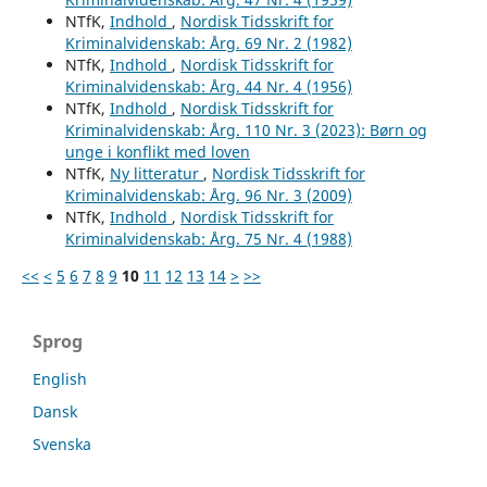
NTfK,
Indhold
,
Nordisk Tidsskrift for
Kriminalvidenskab: Årg. 69 Nr. 2 (1982)
NTfK,
Indhold
,
Nordisk Tidsskrift for
Kriminalvidenskab: Årg. 44 Nr. 4 (1956)
NTfK,
Indhold
,
Nordisk Tidsskrift for
Kriminalvidenskab: Årg. 110 Nr. 3 (2023): Børn og
unge i konflikt med loven
NTfK,
Ny litteratur
,
Nordisk Tidsskrift for
Kriminalvidenskab: Årg. 96 Nr. 3 (2009)
NTfK,
Indhold
,
Nordisk Tidsskrift for
Kriminalvidenskab: Årg. 75 Nr. 4 (1988)
<<
<
5
6
7
8
9
10
11
12
13
14
>
>>
Sprog
English
Dansk
Svenska