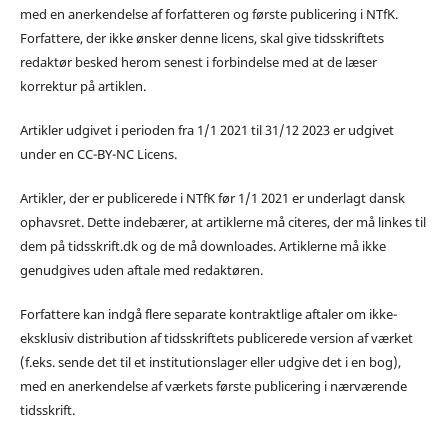
med en anerkendelse af forfatteren og første publicering i NTfK.
Forfattere, der ikke ønsker denne licens, skal give tidsskriftets
redaktør besked herom senest i forbindelse med at de læser
korrektur på artiklen.
Artikler udgivet i perioden fra 1/1 2021 til 31/12 2023 er udgivet
under en CC-BY-NC Licens.
Artikler, der er publicerede i NTfK før 1/1 2021 er underlagt dansk
ophavsret. Dette indebærer, at artiklerne må citeres, der må linkes til
dem på tidsskrift.dk og de må downloades. Artiklerne må ikke
genudgives uden aftale med redaktøren.
Forfattere kan indgå flere separate kontraktlige aftaler om ikke-
eksklusiv distribution af tidsskriftets publicerede version af værket
(f.eks. sende det til et institutionslager eller udgive det i en bog),
med en anerkendelse af værkets første publicering i nærværende
tidsskrift.