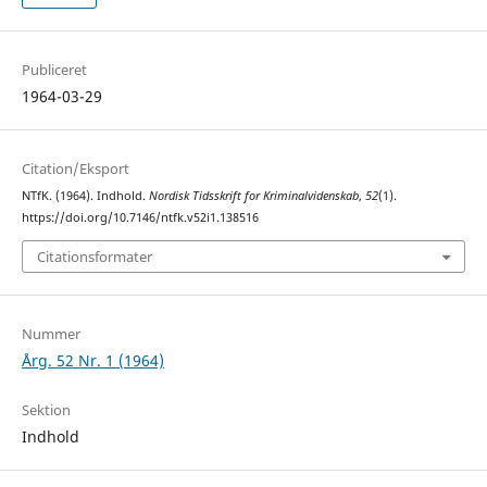
Publiceret
1964-03-29
Citation/Eksport
NTfK. (1964). Indhold.
Nordisk Tidsskrift for Kriminalvidenskab
,
52
(1).
https://doi.org/10.7146/ntfk.v52i1.138516
Citationsformater
Nummer
Årg. 52 Nr. 1 (1964)
Sektion
Indhold