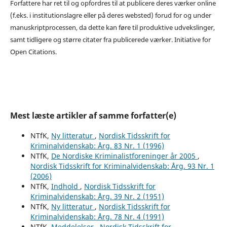
Forfattere har ret til og opfordres til at publicere deres værker online
(f.eks. i institutionslagre eller på deres websted) forud for og under
manuskriptprocessen, da dette kan føre til produktive udvekslinger,
samt tidligere og større citater fra publicerede værker. Initiative for
Open Citations.
Mest læste artikler af samme forfatter(e)
NTfK,
Ny litteratur
,
Nordisk Tidsskrift for
Kriminalvidenskab: Årg. 83 Nr. 1 (1996)
NTfK,
De Nordiske Kriminalistforeninger år 2005
,
Nordisk Tidsskrift for Kriminalvidenskab: Årg. 93 Nr. 1
(2006)
NTfK,
Indhold
,
Nordisk Tidsskrift for
Kriminalvidenskab: Årg. 39 Nr. 2 (1951)
NTfK,
Ny litteratur
,
Nordisk Tidsskrift for
Kriminalvidenskab: Årg. 78 Nr. 4 (1991)
NTfK,
Meddelelser
,
Nordisk Tidsskrift for