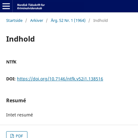
Startside
/
Arkiver
/
Årg. 52 Nr. 1 (1964)
/
Indhold
Indhold
NTfK
DOI:
https://doi.org/10.7146/ntfk.v52i1.138516
Resumé
Intet resumé
PDF