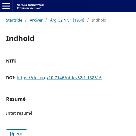
Startside
/
Arkiver
/
Årg. 52 Nr. 1 (1964)
/
Indhold
Indhold
NTfK
DOI:
https://doi.org/10.7146/ntfk.v52i1.138516
Resumé
Intet resumé
PDF