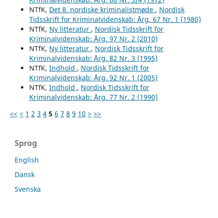
NTfK,
Det 8. nordiske kriminalistmøde
,
Nordisk
Tidsskrift for Kriminalvidenskab: Årg. 67 Nr. 1 (1980)
NTfK,
Ny litteratur
,
Nordisk Tidsskrift for
Kriminalvidenskab: Årg. 97 Nr. 2 (2010)
NTfK,
Ny litteratur
,
Nordisk Tidsskrift for
Kriminalvidenskab: Årg. 82 Nr. 3 (1995)
NTfK,
Indhold
,
Nordisk Tidsskrift for
Kriminalvidenskab: Årg. 92 Nr. 1 (2005)
NTfK,
Indhold
,
Nordisk Tidsskrift for
Kriminalvidenskab: Årg. 77 Nr. 2 (1990)
<<
<
1
2
3
4
5
6
7
8
9
10
>
>>
Sprog
English
Dansk
Svenska