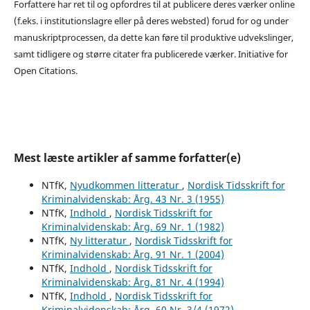
Forfattere har ret til og opfordres til at publicere deres værker online
(f.eks. i institutionslagre eller på deres websted) forud for og under
manuskriptprocessen, da dette kan føre til produktive udvekslinger,
samt tidligere og større citater fra publicerede værker. Initiative for
Open Citations.
Mest læste artikler af samme forfatter(e)
NTfK,
Nyudkommen litteratur
,
Nordisk Tidsskrift for
Kriminalvidenskab: Årg. 43 Nr. 3 (1955)
NTfK,
Indhold
,
Nordisk Tidsskrift for
Kriminalvidenskab: Årg. 69 Nr. 1 (1982)
NTfK,
Ny litteratur
,
Nordisk Tidsskrift for
Kriminalvidenskab: Årg. 91 Nr. 1 (2004)
NTfK,
Indhold
,
Nordisk Tidsskrift for
Kriminalvidenskab: Årg. 81 Nr. 4 (1994)
NTfK,
Indhold
,
Nordisk Tidsskrift for
Kriminalvidenskab: Årg. 60 Nr. 3/4 (1972)