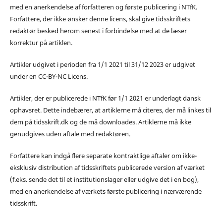
med en anerkendelse af forfatteren og første publicering i NTfK.
Forfattere, der ikke ønsker denne licens, skal give tidsskriftets
redaktør besked herom senest i forbindelse med at de læser
korrektur på artiklen.
Artikler udgivet i perioden fra 1/1 2021 til 31/12 2023 er udgivet
under en CC-BY-NC Licens.
Artikler, der er publicerede i NTfK før 1/1 2021 er underlagt dansk
ophavsret. Dette indebærer, at artiklerne må citeres, der må linkes til
dem på tidsskrift.dk og de må downloades. Artiklerne må ikke
genudgives uden aftale med redaktøren.
Forfattere kan indgå flere separate kontraktlige aftaler om ikke-
eksklusiv distribution af tidsskriftets publicerede version af værket
(f.eks. sende det til et institutionslager eller udgive det i en bog),
med en anerkendelse af værkets første publicering i nærværende
tidsskrift.