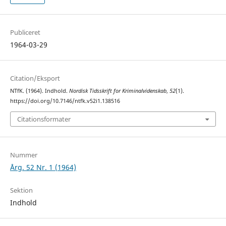
Publiceret
1964-03-29
Citation/Eksport
NTfK. (1964). Indhold.
Nordisk Tidsskrift for Kriminalvidenskab
,
52
(1).
https://doi.org/10.7146/ntfk.v52i1.138516
Citationsformater
Nummer
Årg. 52 Nr. 1 (1964)
Sektion
Indhold