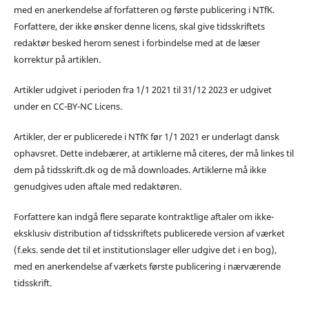
med en anerkendelse af forfatteren og første publicering i NTfK.
Forfattere, der ikke ønsker denne licens, skal give tidsskriftets
redaktør besked herom senest i forbindelse med at de læser
korrektur på artiklen.
Artikler udgivet i perioden fra 1/1 2021 til 31/12 2023 er udgivet
under en CC-BY-NC Licens.
Artikler, der er publicerede i NTfK før 1/1 2021 er underlagt dansk
ophavsret. Dette indebærer, at artiklerne må citeres, der må linkes til
dem på tidsskrift.dk og de må downloades. Artiklerne må ikke
genudgives uden aftale med redaktøren.
Forfattere kan indgå flere separate kontraktlige aftaler om ikke-
eksklusiv distribution af tidsskriftets publicerede version af værket
(f.eks. sende det til et institutionslager eller udgive det i en bog),
med en anerkendelse af værkets første publicering i nærværende
tidsskrift.