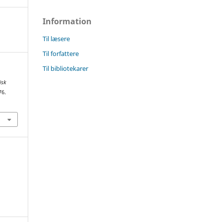
Information
Til læsere
Til forfattere
Til bibliotekarer
isk
76.