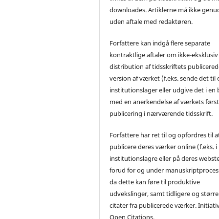
downloades. Artiklerne må ikke genu
uden aftale med redaktøren.
Forfattere kan indgå flere separate
kontraktlige aftaler om ikke-eksklusiv
distribution af tidsskriftets publicere
version af værket (f.eks. sende det til 
institutionslager eller udgive det i en
med en anerkendelse af værkets førs
publicering i nærværende tidsskrift.
Forfattere har ret til og opfordres til a
publicere deres værker online (f.eks. i
institutionslagre eller på deres webst
forud for og under manuskriptproces
da dette kan føre til produktive
udvekslinger, samt tidligere og større
citater fra publicerede værker. Initiati
Open Citations.