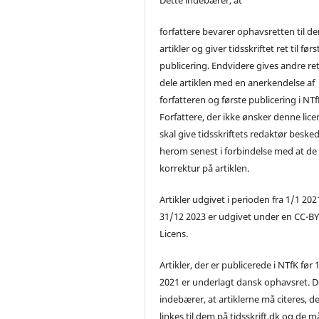
forfattere bevarer ophavsretten til de
artikler og giver tidsskriftet ret til førs
publicering. Endvidere gives andre ret 
dele artiklen med en anerkendelse af
forfatteren og første publicering i NTf
Forfattere, der ikke ønsker denne lice
skal give tidsskriftets redaktør beske
herom senest i forbindelse med at de
korrektur på artiklen.
Artikler udgivet i perioden fra 1/1 2021
31/12 2023 er udgivet under en CC-B
Licens.
Artikler, der er publicerede i NTfK før 
2021 er underlagt dansk ophavsret. D
indebærer, at artiklerne må citeres, d
linkes til dem på tidsskrift.dk og de m