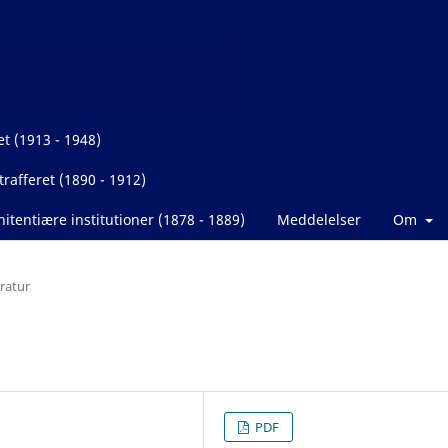
et (1913 - 1948)
rafferet (1890 - 1912)
itentiære institutioner (1878 - 1889)
Meddelelser
Om
eratur
PDF