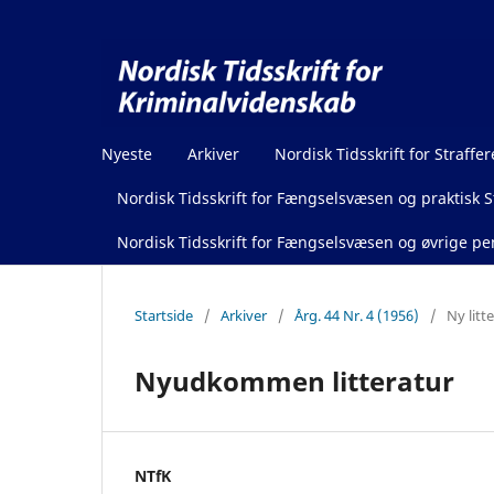
Nyeste
Arkiver
Nordisk Tidsskrift for Straffer
Nordisk Tidsskrift for Fængselsvæsen og praktisk St
Nordisk Tidsskrift for Fængselsvæsen og øvrige pen
Startside
/
Arkiver
/
Årg. 44 Nr. 4 (1956)
/
Ny litt
Nyudkommen litteratur
NTfK