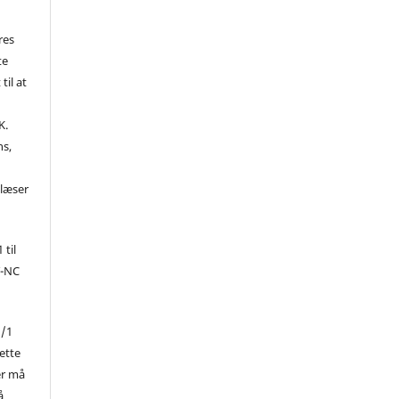
res
te
til at
K.
ns,
d
 læser
 til
Y-NC
1/1
ette
er må
å