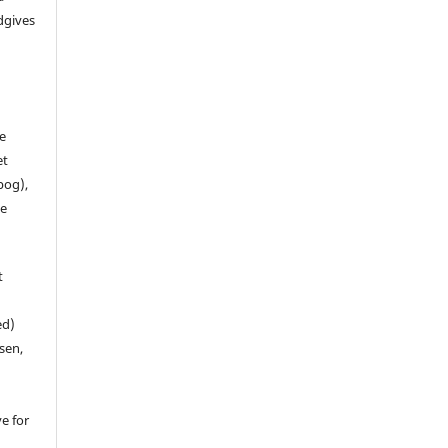
dgives
de
et
 bog),
te
t
ed)
sen,
ve for