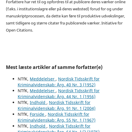
Forfattere har ret til og opfordres til at publicere deres værker online
(f.eks. i institutionslagre eller på deres websted) forud for og under
manuskriptprocessen, da dette kan føre til produktive udvekslinger,
samt tidligere og større citater fra publicerede værker. Initiative for
Open Citations.
Mest læste artikler af samme forfatter(e)
NTfK,
Meddelelser
,
Nordisk Tidsskrift for
Kriminalvidenskab: Årg. 40 Nr. 3 (1952)
NTfK,
Meddelelser
,
Nordisk Tidsskrift for
Kriminalvidenskab: Årg. 44 Nr. 1 (1956)
NTfK,
Indhold
,
Nordisk Tidsskrift for
Kriminalvidenskab: Årg. 91 Nr. 1 (2004)
NTfK,
Forside
,
Nordisk Tidsskrift for
Kriminalvidenskab: Årg. 55 Nr. 1 (1967)
NTfK,
Indhold
,
Nordisk Tidsskrift for
Kriminalvidenskab: Årg. 64 Nr. 1/2 (1976)