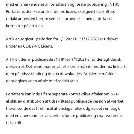
med en anerkendelse af forfatteren og første publicering i NTfK.
Forfattere, der ikke ønsker denne licens, skal give tidsskriftets
redaktør besked herom senest i forbindelse med at de læser
korrektur på artiklen.
Artikler udgivet i perioden fra 1/1 2021 til 31/12 2023 er udgivet
under en CC-BY-NC Licens.
Artikler, der er publicerede i NTfK før 1/1 2021 er underlagt dansk
ophavsret. Dette indebærer, at artiklerne må citeres, der må linkes til
dem på tidsskrift.dk og de må downloades. Artiklerne må ikke
genudgives uden aftale med redaktøren.
Forfattere kan indgå flere separate kontraktlige aftaler om ikke-
eksklusiv distribution af tidsskriftets publicerede version af værket
(f.eks. sende det til et institutionslager eller udgive det i en bog),
med en anerkendelse af værkets første publicering i nærværende
tidsskrift.