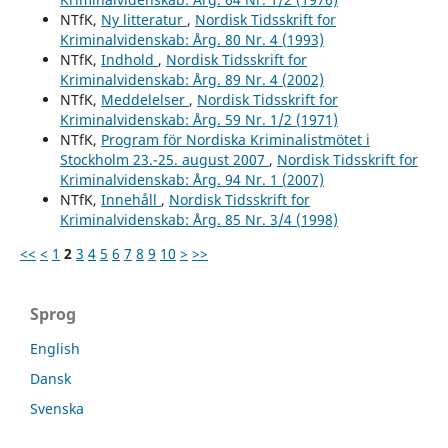
NTfK,
Ny litteratur
,
Nordisk Tidsskrift for
Kriminalvidenskab: Årg. 80 Nr. 4 (1993)
NTfK,
Indhold
,
Nordisk Tidsskrift for
Kriminalvidenskab: Årg. 89 Nr. 4 (2002)
NTfK,
Meddelelser
,
Nordisk Tidsskrift for
Kriminalvidenskab: Årg. 59 Nr. 1/2 (1971)
NTfK,
Program för Nordiska Kriminalistmötet i
Stockholm 23.-25. august 2007
,
Nordisk Tidsskrift for
Kriminalvidenskab: Årg. 94 Nr. 1 (2007)
NTfK,
Innehåll
,
Nordisk Tidsskrift for
Kriminalvidenskab: Årg. 85 Nr. 3/4 (1998)
<<
<
1
2
3
4
5
6
7
8
9
10
>
>>
Sprog
English
Dansk
Svenska