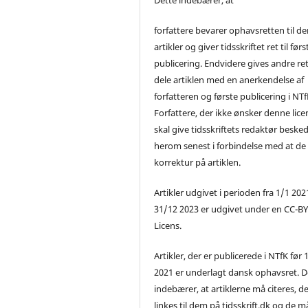
forfattere bevarer ophavsretten til de
artikler og giver tidsskriftet ret til førs
publicering. Endvidere gives andre ret 
dele artiklen med en anerkendelse af
forfatteren og første publicering i NTf
Forfattere, der ikke ønsker denne lice
skal give tidsskriftets redaktør beske
herom senest i forbindelse med at de
korrektur på artiklen.
Artikler udgivet i perioden fra 1/1 2021
31/12 2023 er udgivet under en CC-B
Licens.
Artikler, der er publicerede i NTfK før 
2021 er underlagt dansk ophavsret. D
indebærer, at artiklerne må citeres, d
linkes til dem på tidsskrift.dk og de m