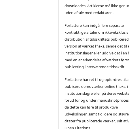
downloades. Artiklerne må ikke genu
uden aftale med redaktøren.
Forfattere kan indgå flere separate
kontraktlige aftaler om ikke-eksklusiv
distribution af tidsskriftets publicere
version af værket (f.eks. sende det til 
institutionslager eller udgive det i en
med en anerkendelse af værkets førs
publicering i nærværende tidsskrift.
Forfattere har ret til og opfordres til a
publicere deres værker online (f.eks. i
institutionslagre eller på deres webst
forud for og under manuskriptproces
da dette kan føre til produktive
udvekslinger, samt tidligere og større
citater fra publicerede værker. Initiati
Open Citations.