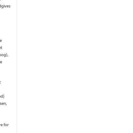
dgives
de
et
 bog),
te
t
ed)
sen,
ve for