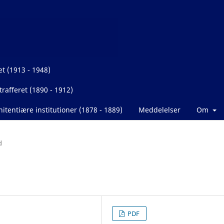
et (1913 - 1948)
rafferet (1890 - 1912)
itentiære institutioner (1878 - 1889)
Meddelelser
Om
d
PDF