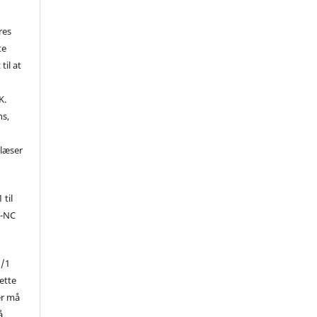
res
te
til at
K.
ns,
d
 læser
 til
Y-NC
1/1
ette
er må
å