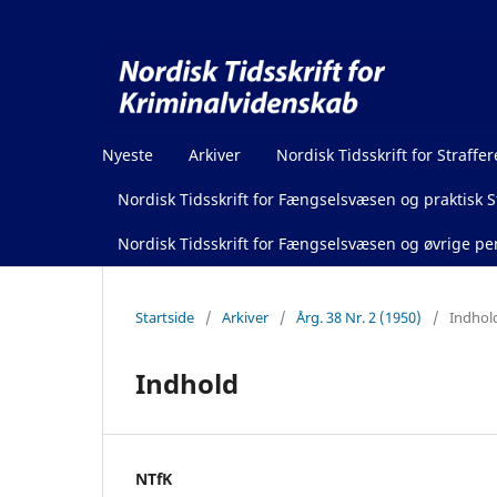
Nyeste
Arkiver
Nordisk Tidsskrift for Straffer
Nordisk Tidsskrift for Fængselsvæsen og praktisk St
Nordisk Tidsskrift for Fængselsvæsen og øvrige pen
Startside
/
Arkiver
/
Årg. 38 Nr. 2 (1950)
/
Indhol
Indhold
NTfK