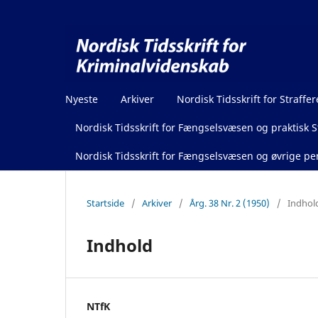
Nyeste
Arkiver
Nordisk Tidsskrift for Straffer
Nordisk Tidsskrift for Fængselsvæsen og praktisk St
Nordisk Tidsskrift for Fængselsvæsen og øvrige pen
Startside
/
Arkiver
/
Årg. 38 Nr. 2 (1950)
/
Indhol
Indhold
NTfK