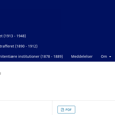
et (1913 - 1948)
rafferet (1890 - 1912)
itentiære institutioner (1878 - 1889)
Meddelelser
Om
d
PDF