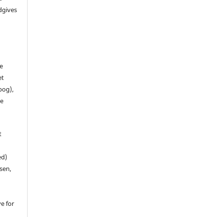
dgives
de
et
 bog),
te
t
ed)
sen,
ve for