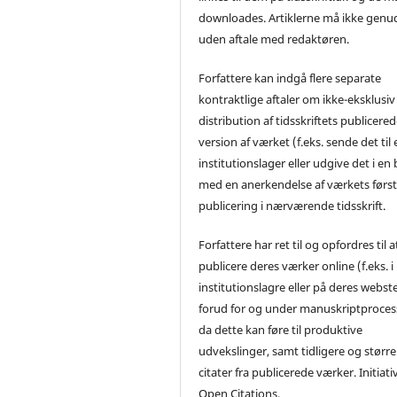
downloades. Artiklerne må ikke genu
uden aftale med redaktøren.
Forfattere kan indgå flere separate
kontraktlige aftaler om ikke-eksklusiv
distribution af tidsskriftets publicere
version af værket (f.eks. sende det til 
institutionslager eller udgive det i en
med en anerkendelse af værkets førs
publicering i nærværende tidsskrift.
Forfattere har ret til og opfordres til a
publicere deres værker online (f.eks. i
institutionslagre eller på deres webst
forud for og under manuskriptproces
da dette kan føre til produktive
udvekslinger, samt tidligere og større
citater fra publicerede værker. Initiati
Open Citations.