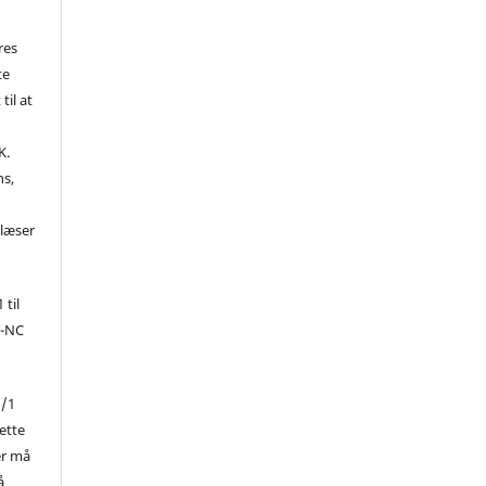
res
te
til at
K.
ns,
d
 læser
 til
Y-NC
1/1
ette
er må
å