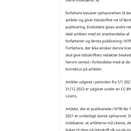
forfattere bevarer ophavsretten til de
artikler og giver tidsskriftet ret til førs
publicering. Endvidere gives andre ret 
dele artiklen med en anerkendelse af
forfatteren og første publicering i NTf
Forfattere, der ikke ønsker denne lice
skal give tidsskriftets redaktør beske
herom senest i forbindelse med at de
korrektur på artiklen.
Artikler udgivet i perioden fra 1/1 2021
31/12 2023 er udgivet under en CC-B
Licens.
Artikler, der er publicerede i NTfK før 
2021 er underlagt dansk ophavsret. D
indebærer, at artiklerne må citeres, d
linkes til dem på tidsskrift.dk og de m