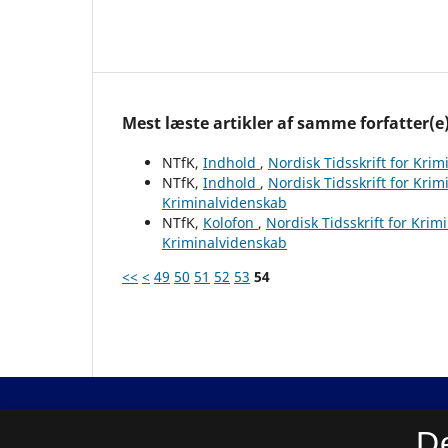
Mest læste artikler af samme forfatter(e
NTfK,
Indhold
,
Nordisk Tidsskrift for Krim
NTfK,
Indhold
,
Nordisk Tidsskrift for Krim
Kriminalvidenskab
NTfK,
Kolofon
,
Nordisk Tidsskrift for Krim
Kriminalvidenskab
<<
<
49
50
51
52
53
54
Nordisk Tidsskrift for Kriminalvidenskab
D